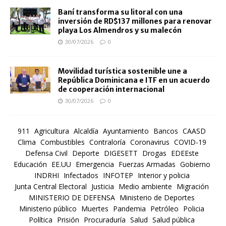
Baní transforma su litoral con una
inversión de RD$137 millones para renovar
playa Los Almendros y su malecón
30/07/2026
0
Movilidad turística sostenible une a
República Dominicana e ITF en un acuerdo
de cooperación internacional
30/07/2026
0
911
Agricultura
Alcaldía
Ayuntamiento
Bancos
CAASD
Clima
Combustibles
Contraloría
Coronavirus
COVID-19
Defensa Civil
Deporte
DIGESETT
Drogas
EDEEste
Educación
EE.UU
Emergencia
Fuerzas Armadas
Gobierno
INDRHI
Infectados
INFOTEP
Interior y policia
Junta Central Electoral
Justicia
Medio ambiente
Migración
MINISTERIO DE DEFENSA
Ministerio de Deportes
Ministerio público
Muertes
Pandemia
Petróleo
Policia
Política
Prisión
Procuraduría
Salud
Salud pública