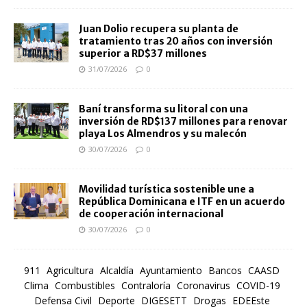
Juan Dolio recupera su planta de
tratamiento tras 20 años con inversión
superior a RD$37 millones
31/07/2026
0
Baní transforma su litoral con una
inversión de RD$137 millones para renovar
playa Los Almendros y su malecón
30/07/2026
0
Movilidad turística sostenible une a
República Dominicana e ITF en un acuerdo
de cooperación internacional
30/07/2026
0
911
Agricultura
Alcaldía
Ayuntamiento
Bancos
CAASD
Clima
Combustibles
Contraloría
Coronavirus
COVID-19
Defensa Civil
Deporte
DIGESETT
Drogas
EDEEste