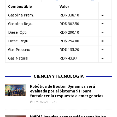
Combustible
Valor
Gasolina Prem.
RD$ 338.10
=
Gasolina Regu.
RD$ 302.50
=
Diesel Ópti.
RD$ 290.10
=
Diesel Regu.
RD$ 254.80
=
Gas Propano
RD$ 135.20
=
Gas Natural
RD$ 43.97
=
CIENCIA Y TECNOLOGÍA
Robótica de Boston Dynamics será
evaluada por el Sistema 911 para
fortalecer la respuesta a emergencias
27/07/2026
0