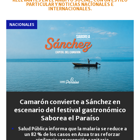
RELEVANTES EN EL ÁMBITO SOCIAL, CON UN ESTILO
PARTICULAR Y NOTICIAS NACIONALES E
INTERNACIONALES.
NACIONALES
Camarón convierte a Sánchez en
escenario del festival gastronómico
Saborea el Paraíso
Salud Pública informa que la malaria se reduce a
un 82 % de los casos en Azua tras reforzar
vigilancia y prevención sanitaria