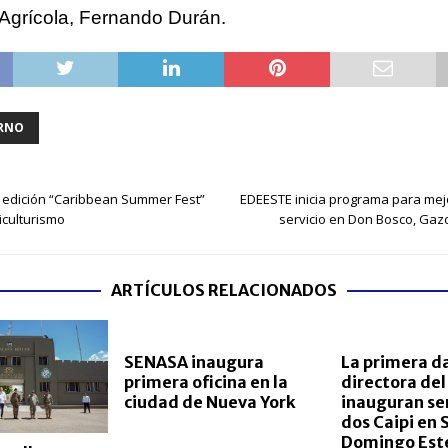
Agrícola, Fernando Durán.
RNO
 edición “Caribbean Summer Fest”
EDEESTE inicia programa para mejo
siculturismo
servicio en Don Bosco, Gaz
ARTÍCULOS RELACIONADOS
SENASA inaugura
La primera d
primera oficina en la
directora del
ciudad de Nueva York
inauguran ser
dos Caipi en 
Domingo Est