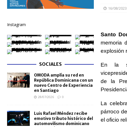
[ 04/08/2026 ]
Migración somete a la justicia a h
16/08/2023
NACIONALES
Instagram
[ 04/08/2026 ]
Derecho de autor alcanza cifra réco
Santo Do
semestre de 2026
NACIONALES
memoria d
[ 04/08/2026 ]
Turismo dominicano rompe récord con
explosión 
[ 03/08/2026 ]
Camarón convierte a Sánchez en esce
SOCIALES
En la s
[ 03/08/2026 ]
Lactancia materna requiere mayor a
vicepresid
OMODA amplía su red en
NACIONALES
República Dominicana con un
de la Pre
nuevo Centro de Experiencia
Presidenci
en Santiago
28/07/2026
0
La celebr
párroco de
Luis Rafael Méndez recibe
emotivo tributo histórico del
el oficio re
automovilismo dominicano