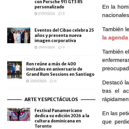
con Porsche 911 GT3 RS
En la homi
personalizado
07/07/2026
0
nacionales
También le
Eventos del Cibao celebra 25
años y presenta nueva
la agenda 
imagen corporativa
29/05/2026
0
También el
enfermeras
Ron reúne a más de 400
preocupado
invitados en aniversario de
Grand Rum Sessions en Santiago
25/05/2026
0
Destacó la
tras el a
rápidament
ARTE Y ESPECTÁCULOS
Festival Panamericano
En las pet
dedica su edición 2026 a la
cultura dominicana en
que perdi
Toronto