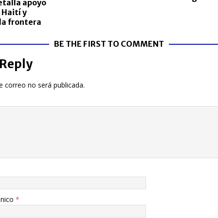
etalla apoyo
 Haití y
la frontera
BE THE FIRST TO COMMENT
 Reply
e correo no será publicada.
ónico
*