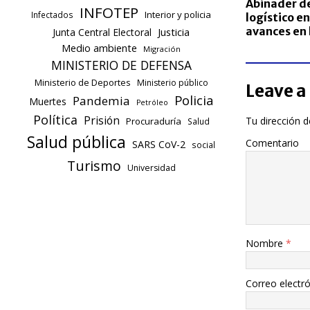
Abinader d
INFOTEP
Interior y policia
Infectados
logístico en
avances en 
Justicia
Junta Central Electoral
Medio ambiente
Migración
MINISTERIO DE DEFENSA
Ministerio de Deportes
Ministerio público
Leave a
Policia
Pandemia
Muertes
Petróleo
Política
Prisión
Tu dirección d
Procuraduría
Salud
Salud pública
Comentario
SARS CoV-2
social
Turismo
Universidad
Nombre
*
Correo electr