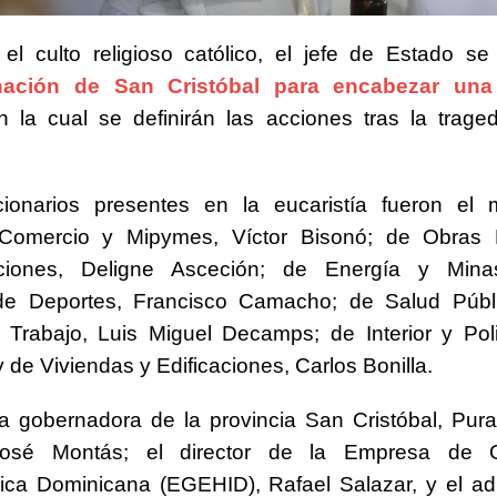
 el culto religioso católico, el jefe de Estado se
nación de San Cristóbal para encabezar un
n la cual se definirán las acciones tras la trag
cionarios presentes en la eucaristía fueron el m
, Comercio y Mipymes, Víctor Bisonó; de Obras 
ciones, Deligne Asceción; de Energía y Mina
de Deportes, Francisco Camacho; de Salud Públi
 Trabajo, Luis Miguel Decamps; de Interior y Pol
 de Viviendas y Edificaciones, Carlos Bonilla.
a gobernadora de la provincia San Cristóbal, Pura 
 José Montás; el director de la Empresa de 
rica Dominicana (EGEHID), Rafael Salazar, y el ad