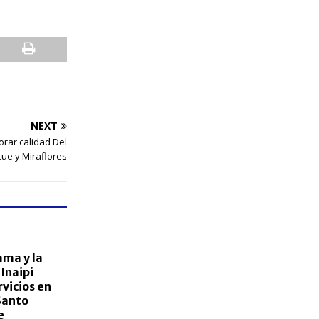
NEXT
rar calidad Del
cue y Miraflores
ama y la
 Inaipi
vicios en
Santo
e