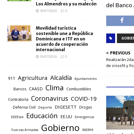
Los Almendros y su malecón
del Banco 
30/07/2026
0
Movilidad turística
sostenible une a República
GOBIE
Dominicana e ITF en un
acuerdo de cooperación
internacional
PREVIOUS
30/07/2026
0
Realizarán 2da
de crossfit y fi
Alcaldía
Agricultura
911
Ayuntamiento
Clima
CAASD
Combustibles
Bancos
Coronavirus
COVID-19
Contraloría
DIGESETT
Defensa Civil
Drogas
Deporte
Educación
EE.UU
EDEEste
Emergencia
Gobierno
INDRHI
Fuerzas Armadas