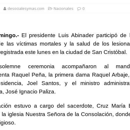
ombre acusado de agredir agentes durante operativo en Hato Mayor
desocialesymas.com
Nacionales
0
rd con más de 34 mil obras registradas por la ONDA en el primer
mingo.-
El presidente Luis Abinader participó de
e las víctimas mortales y la salud de los lesion
 7,7 millones de visitantes hasta julio de 2026
NACIONALES
registrada este lunes en la ciudad de San Cristóbal.
nario del festival gastronómico Saborea el Paraíso
NACIONALES
olemne ceremonia acompañaron al mandat
poyo comunitario para elevar los índices en República Dominicana
enta Raquel Peña, la primera dama Raquel Arbaje, 
sidencia, Joel Santos, y el ministro administra
a, José Ignacio Paliza.
ación estuvo a cargo del sacerdote, Cruz María E
 la iglesia Nuestra Señora de la Consolación, donde
ligioso.