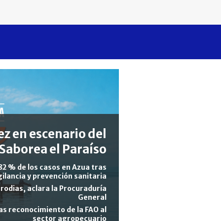
z en escenario del
Saborea el Paraíso
82 % de los casos en Azua tras
gilancia y prevención sanitaria
rodias, aclara la Procuraduría
General
s reconocimiento de la FAO al
sector agropecuario