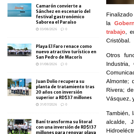
Camarón convierte a
Sánchez en escenario del
Finalizado
festival gastronómico
Saborea el Paraíso
la
Gober
03/08/2026
0
trabajo
, e
Cristóbal.
Playa El Faro renace como
nuevo atractivo turístico en
Otros fun
San Pedro de Macorís
Industria
01/08/2026
0
Comunica
Almonte; 
Juan Dolio recupera su
planta de tratamiento tras
Rivera; de
20 años con inversión
superior a RD$37 millones
Vásquez, y
31/07/2026
0
También, l
alcalde,
Baní transforma su litoral
con una inversión de RD$137
Hidroeléct
millones para renovar playa