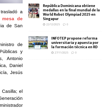
República Dominicana obtiene
medallas en la final mundial de la
 trasladó a
World Robot Olympiad 2025 en
a mesa de
Singapur
22/12/2025
0
edia de San
INFOTEP propone reforma
universitaria y apuesta por
inistro de
la formación técnica en RD
Públicas y
27/11/2025
0
s, Antonio
ca, Daniel
icía, Jesús
Casilla; el
Generación
ministrador