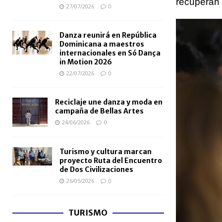
recuperan 
27/07/2026
0
Danza reunirá en República
Dominicana a maestros
internacionales en Só Dança
in Motion 2026
22/07/2026
0
Reciclaje une danza y moda en
campaña de Bellas Artes
24/06/2026
0
Turismo y cultura marcan
proyecto Ruta del Encuentro
de Dos Civilizaciones
26/05/2026
0
TURISMO