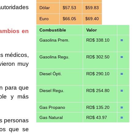
autoridades
Dólar
$57.53
$59.83
Euro
$66.05
$69.40
Combustible
Valor
cambios en
Gasolina Prem.
RD$ 338.10
=
os médicos,
Gasolina Regu.
RD$ 302.50
=
vieron muy
Diesel Ópti.
RD$ 290.10
=
ón para que
Diesel Regu.
RD$ 254.80
=
ible y más
Gas Propano
RD$ 135.20
=
Gas Natural
RD$ 43.97
=
as personas
los que se