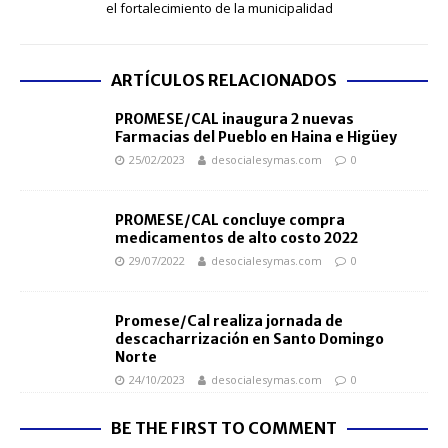
el fortalecimiento de la municipalidad
ARTÍCULOS RELACIONADOS
PROMESE/CAL inaugura 2 nuevas
Farmacias del Pueblo en Haina e Higüey
25/02/2023
desocialesymas.com
0
PROMESE/CAL concluye compra
medicamentos de alto costo 2022
29/07/2022
desocialesymas.com
0
Promese/Cal realiza jornada de
descacharrización en Santo Domingo
Norte
24/10/2023
desocialesymas.com
0
BE THE FIRST TO COMMENT