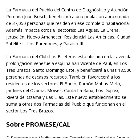
La Farmacia del Pueblo del Centro de Diagnóstico y Atención
Primaria Juan Bosch, beneficiará a una población aproximada
de 37,050 personas que residen en ese complejo habitacional.
Además impacta otros 8 sectores: Las Aguas, La Ureña,
Jerusalén, Nuevo Amanecer, Residencial Las Américas, Ciudad
Satélite II, Los Paredones, y Paraíso III.
La Farmacia del Club Los Billeteros está ubicada en la avenida
prolongación Venezuela esquina San Vicente de Paúl, en Los
Tres Brazos, Santo Domingo Este, y beneficiará a unas 18,500
personas de escasos recursos. También favorecerá a los
residentes de los sectores El Barco, Ramón Matías Mella,
Jardines del Ozama, Moisés, Canta La Rana, Los Dúplex,
Rivera del Ozama y Las Lilas. Este nuevo establecimiento se
suma a otras dos Farmacias del Pueblo que funcionan en el
sector Los Tres Brazos.
Sobre PROMESE/CAL
El Programa de Medicamentos Esenciales y Central de Apoyo