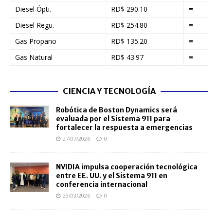
Diesel Ópti.
RD$ 290.10
=
Diesel Regu.
RD$ 254.80
=
Gas Propano
RD$ 135.20
=
Gas Natural
RD$ 43.97
=
CIENCIA Y TECNOLOGÍA
Robótica de Boston Dynamics será
evaluada por el Sistema 911 para
fortalecer la respuesta a emergencias
27/07/2026
0
NVIDIA impulsa cooperación tecnológica
entre EE. UU. y el Sistema 911 en
conferencia internacional
29/03/2026
0