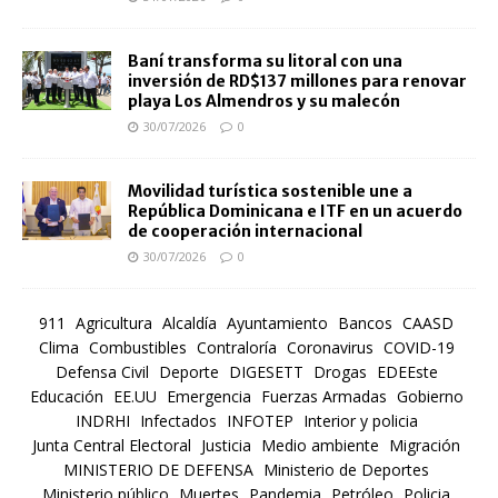
Baní transforma su litoral con una
inversión de RD$137 millones para renovar
playa Los Almendros y su malecón
30/07/2026
0
Movilidad turística sostenible une a
República Dominicana e ITF en un acuerdo
de cooperación internacional
30/07/2026
0
911
Agricultura
Alcaldía
Ayuntamiento
Bancos
CAASD
Clima
Combustibles
Contraloría
Coronavirus
COVID-19
Defensa Civil
Deporte
DIGESETT
Drogas
EDEEste
Educación
EE.UU
Emergencia
Fuerzas Armadas
Gobierno
INDRHI
Infectados
INFOTEP
Interior y policia
Junta Central Electoral
Justicia
Medio ambiente
Migración
MINISTERIO DE DEFENSA
Ministerio de Deportes
Ministerio público
Muertes
Pandemia
Petróleo
Policia