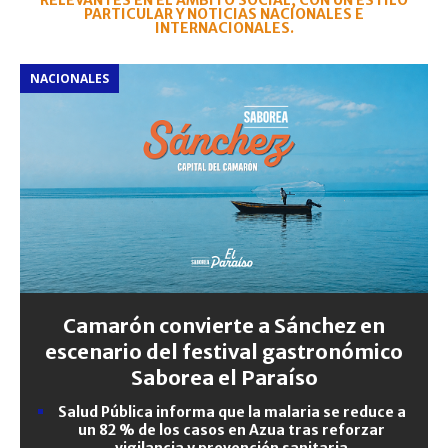
RELEVANTES EN EL ÁMBITO SOCIAL, CON UN ESTILO
PARTICULAR Y NOTICIAS NACIONALES E
INTERNACIONALES.
NACIONALES
Camarón convierte a Sánchez en
escenario del festival gastronómico
Saborea el Paraíso
Salud Pública informa que la malaria se reduce a
un 82 % de los casos en Azua tras reforzar
vigilancia y prevención sanitaria