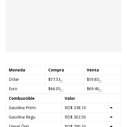
Moneda
Compra
Venta
Dólar
$57.53
$59.83
Euro
$66.05
$69.40
Combustible
Valor
Gasolina Prem.
RD$ 338.10
=
Gasolina Regu.
RD$ 302.50
=
Diesel Ópti.
RD$ 290.10
=