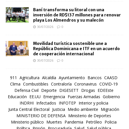
Baní transforma su litoral con una
inversión de RD$137 millones para renovar
playa Los Almendros y su malecón
30/07/2026
0
Movilidad turística sostenible une a
República Dominicana e ITF en un acuerdo
de cooperación internacional
30/07/2026
0
911
Agricultura
Alcaldía
Ayuntamiento
Bancos
CAASD
Clima
Combustibles
Contraloría
Coronavirus
COVID-19
Defensa Civil
Deporte
DIGESETT
Drogas
EDEEste
Educación
EE.UU
Emergencia
Fuerzas Armadas
Gobierno
INDRHI
Infectados
INFOTEP
Interior y policia
Junta Central Electoral
Justicia
Medio ambiente
Migración
MINISTERIO DE DEFENSA
Ministerio de Deportes
Ministerio público
Muertes
Pandemia
Petróleo
Policia
Política
Prisión
Procuraduría
Salud
Salud pública