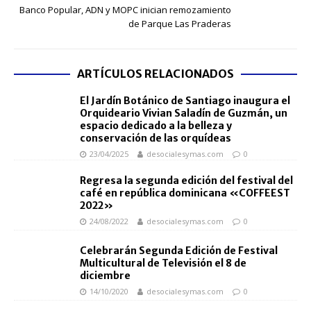
Banco Popular, ADN y MOPC inician remozamiento
de Parque Las Praderas
ARTÍCULOS RELACIONADOS
El Jardín Botánico de Santiago inaugura el
Orquideario Vivian Saladín de Guzmán, un
espacio dedicado a la belleza y
conservación de las orquídeas
23/04/2025
desocialesymas.com
0
Regresa la segunda edición del festival del
café en república dominicana «COFFEEST
2022»
24/08/2022
desocialesymas.com
0
Celebrarán Segunda Edición de Festival
Multicultural de Televisión el 8 de
diciembre
14/10/2020
desocialesymas.com
0