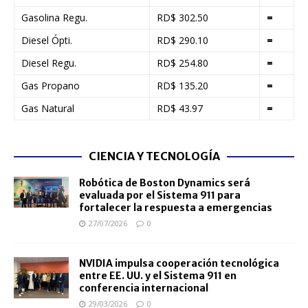
Gasolina Regu.
RD$ 302.50
=
Diesel Ópti.
RD$ 290.10
=
Diesel Regu.
RD$ 254.80
=
Gas Propano
RD$ 135.20
=
Gas Natural
RD$ 43.97
=
CIENCIA Y TECNOLOGÍA
Robótica de Boston Dynamics será
evaluada por el Sistema 911 para
fortalecer la respuesta a emergencias
27/07/2026
0
NVIDIA impulsa cooperación tecnológica
entre EE. UU. y el Sistema 911 en
conferencia internacional
29/03/2026
0