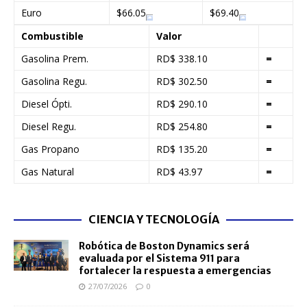
Euro
$66.05
$69.40
Combustible
Valor
Gasolina Prem.
RD$ 338.10
=
Gasolina Regu.
RD$ 302.50
=
Diesel Ópti.
RD$ 290.10
=
Diesel Regu.
RD$ 254.80
=
Gas Propano
RD$ 135.20
=
Gas Natural
RD$ 43.97
=
CIENCIA Y TECNOLOGÍA
Robótica de Boston Dynamics será
evaluada por el Sistema 911 para
fortalecer la respuesta a emergencias
27/07/2026
0