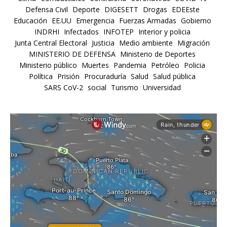
Defensa Civil
Deporte
DIGESETT
Drogas
EDEEste
Educación
EE.UU
Emergencia
Fuerzas Armadas
Gobierno
INDRHI
Infectados
INFOTEP
Interior y policia
Junta Central Electoral
Justicia
Medio ambiente
Migración
MINISTERIO DE DEFENSA
Ministerio de Deportes
Ministerio público
Muertes
Pandemia
Petróleo
Policia
Política
Prisión
Procuraduría
Salud
Salud pública
SARS CoV-2
social
Turismo
Universidad