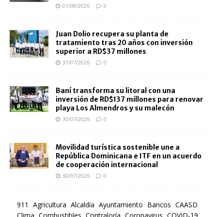
01/08/2026
0
Juan Dolio recupera su planta de
tratamiento tras 20 años con inversión
superior a RD$37 millones
31/07/2026
0
Baní transforma su litoral con una
inversión de RD$137 millones para renovar
playa Los Almendros y su malecón
30/07/2026
0
Movilidad turística sostenible une a
República Dominicana e ITF en un acuerdo
de cooperación internacional
30/07/2026
0
911
Agricultura
Alcaldía
Ayuntamiento
Bancos
CAASD
Clima
Combustibles
Contraloría
Coronavirus
COVID-19