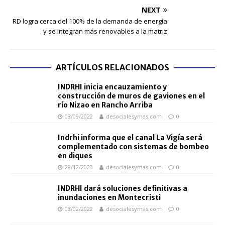
NEXT
RD logra cerca del 100% de la demanda de energía
y se integran más renovables a la matriz
ARTÍCULOS RELACIONADOS
INDRHI inicia encauzamiento y
construcción de muros de gaviones en el
río Nizao en Rancho Arriba
03/09/2022
desocialesymas.com
0
Indrhi informa que el canal La Vigía será
complementado con sistemas de bombeo
en diques
28/12/2023
desocialesymas.com
0
INDRHI dará soluciones definitivas a
inundaciones en Montecristi
03/02/2022
desocialesymas.com
0