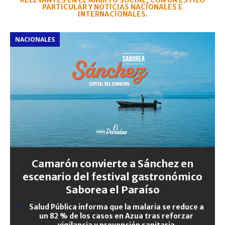
RELEVANTES EN EL ÁMBITO SOCIAL, CON UN ESTILO
PARTICULAR Y NOTICIAS NACIONALES E
INTERNACIONALES.
NACIONALES
Camarón convierte a Sánchez en
escenario del festival gastronómico
Saborea el Paraíso
Salud Pública informa que la malaria se reduce a
un 82 % de los casos en Azua tras reforzar
vigilancia y prevención sanitaria