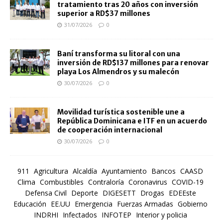
tratamiento tras 20 años con inversión
superior a RD$37 millones
31/07/2026
0
Baní transforma su litoral con una
inversión de RD$137 millones para renovar
playa Los Almendros y su malecón
30/07/2026
0
Movilidad turística sostenible une a
República Dominicana e ITF en un acuerdo
de cooperación internacional
30/07/2026
0
911
Agricultura
Alcaldía
Ayuntamiento
Bancos
CAASD
Clima
Combustibles
Contraloría
Coronavirus
COVID-19
Defensa Civil
Deporte
DIGESETT
Drogas
EDEEste
Educación
EE.UU
Emergencia
Fuerzas Armadas
Gobierno
INDRHI
Infectados
INFOTEP
Interior y policia