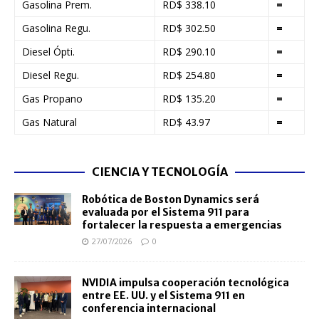
Gasolina Prem.
RD$ 338.10
=
Gasolina Regu.
RD$ 302.50
=
Diesel Ópti.
RD$ 290.10
=
Diesel Regu.
RD$ 254.80
=
Gas Propano
RD$ 135.20
=
Gas Natural
RD$ 43.97
=
CIENCIA Y TECNOLOGÍA
Robótica de Boston Dynamics será
evaluada por el Sistema 911 para
fortalecer la respuesta a emergencias
27/07/2026
0
NVIDIA impulsa cooperación tecnológica
entre EE. UU. y el Sistema 911 en
conferencia internacional