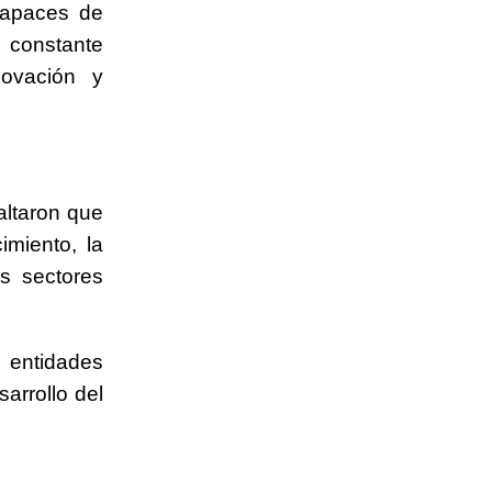
apaces de
 constante
novación y
altaron que
imiento, la
os sectores
 entidades
arrollo del