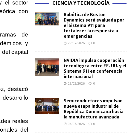
y el sector
CIENCIA Y TECNOLOGÍA
eórica con
Robótica de Boston
Dynamics será evaluada por
el Sistema 911 para
fortalecer la respuesta a
ogramas de
emergencias
adémicos y
27/07/2026
0
 del capital
NVIDIA impulsa cooperación
tecnológica entre EE. UU. y el
Sistema 911 en conferencia
internacional
29/03/2026
0
ez
, destacó
 desarrollo
Semiconductores impulsan
nueva etapa industrial de
República Dominicana hacia
la manufactura avanzada
ades reales
04/03/2026
0
ionales del