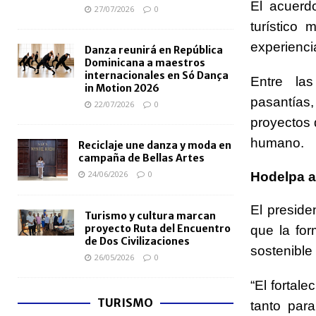
El acuerd
27/07/2026
0
turístico
experiencia
Danza reunirá en República
Dominicana a maestros
internacionales en Só Dança
Entre la
in Motion 2026
pasantías
22/07/2026
0
proyectos d
humano.
Reciclaje une danza y moda en
campaña de Bellas Artes
24/06/2026
0
Hodelpa ap
El presid
Turismo y cultura marcan
proyecto Ruta del Encuentro
que la for
de Dos Civilizaciones
sostenible 
26/05/2026
0
“El fortal
TURISMO
tanto par