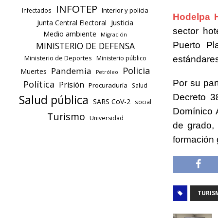
INFOTEP
Interior y policia
Infectados
Hodelpa H
Justicia
Junta Central Electoral
sector ho
Medio ambiente
Migración
Puerto Pl
MINISTERIO DE DEFENSA
Ministerio de Deportes
estándares
Ministerio público
Policia
Pandemia
Muertes
Petróleo
Por su par
Política
Prisión
Procuraduría
Salud
Decreto 38
Salud pública
SARS CoV-2
social
Domínico 
Turismo
Universidad
de grado,
formación 
TURIS