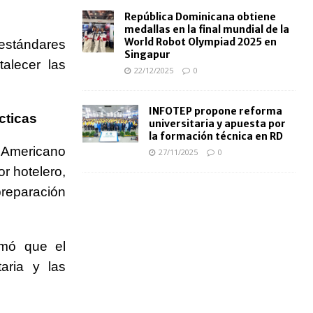
República Dominicana obtiene
medallas en la final mundial de la
World Robot Olympiad 2025 en
 estándares
Singapur
talecer las
22/12/2025
0
INFOTEP propone reforma
cticas
universitaria y apuesta por
la formación técnica en RD
 Americano
27/11/2025
0
r hotelero,
reparación
irmó que el
taria y las