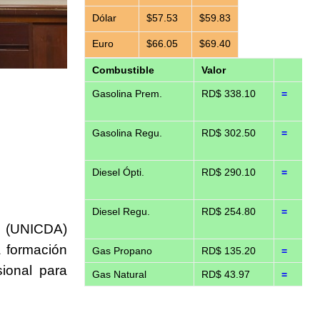
Dólar
$57.53
$59.83
Euro
$66.05
$69.40
Combustible
Valor
Gasolina Prem.
RD$ 338.10
=
Gasolina Regu.
RD$ 302.50
=
Diesel Ópti.
RD$ 290.10
=
Diesel Regu.
RD$ 254.80
=
 (UNICDA)
a formación
Gas Propano
RD$ 135.20
=
sional para
Gas Natural
RD$ 43.97
=