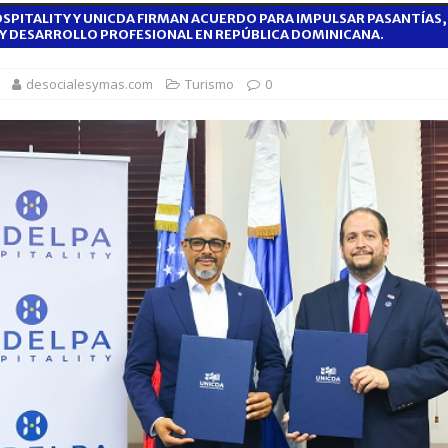
SPITALITY Y UNICDA FIRMAN ACUERDO PARA IMPULSAR PASANTÍAS
1,500 jóvenes dominicanos para estudiar maestrías y doctorados en el
Y DESARROLLO PROFESIONAL EN REPÚBLICA DOMINICANA.
desocialesymas.com
Turismo
0
rsidades y sector privado para definir la estrategia de desarrollo
d del bebé y la madre, destaca Hospiten Santo Domingo
SALUD
pliar el transporte escolar antes del inicio del año lectivo 2026-2027