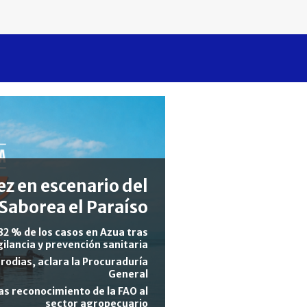
z en escenario del
Saborea el Paraíso
82 % de los casos en Azua tras
gilancia y prevención sanitaria
rodias, aclara la Procuraduría
General
s reconocimiento de la FAO al
sector agropecuario