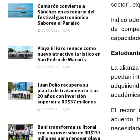
sector”, e
Camarón convierte a
Sánchez en escenario del
festival gastronómico
Indicó ade
Saborea el Paraíso
de competi
03/08/2026
0
capacidade
Playa El Faro renace como
Estudiant
nuevo atractivo turístico en
San Pedro de Macorís
La alianza
01/08/2026
0
puedan int
Juan Dolio recupera su
adquirien
planta de tratamiento tras
académica
20 años con inversión
superior a RD$37 millones
31/07/2026
0
El rector
acuerdo f
Baní transforma su litoral
necesidade
con una inversión de RD$137
millones para renovar playa