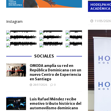
HODELPA HO
[ 06/08/2026 ]
Becas internacionales benefician a 
ACADÉMICA 
extranjero
NACIONALES
11/05/2026
Instagram
[ 05/08/2026 ]
Meta RD 2036 reúne a Gobierno, unive
nacional
NACIONALES
[ 05/08/2026 ]
Lactancia materna fortalece la salu
[ 05/08/2026 ]
TRAE incorpora 29 autobuses para am
SOCIALES
NACIONALES
OMODA amplía su red en
República Dominicana con un
nuevo Centro de Experiencia
en Santiago
28/07/2026
0
Luis Rafael Méndez recibe
emotivo tributo histórico del
automovilismo dominicano