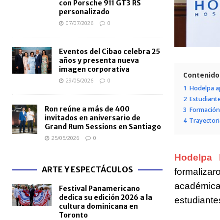
con Porsche 911 GT3 RS
personalizado
07/07/2026
0
Eventos del Cibao celebra 25
años y presenta nueva
imagen corporativa
Contenido
29/05/2026
0
1
Hodelpa ap
2
Estudiante
Ron reúne a más de 400
3
Formación 
invitados en aniversario de
4
Trayectori
Grand Rum Sessions en Santiago
25/05/2026
0
Hodelpa H
ARTE Y ESPECTÁCULOS
formalizar
académica
Festival Panamericano
dedica su edición 2026 a la
estudiante
cultura dominicana en
Toronto