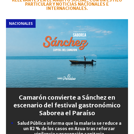
RELEVANTES EN EL ÁMBITO SOCIAL, CON UN ESTILO
PARTICULAR Y NOTICIAS NACIONALES E
INTERNACIONALES.
NACIONALES
Camarón convierte a Sánchez en
escenario del festival gastronómico
Saborea el Paraíso
Salud Pública informa que la malaria se reduce a
un 82 % de los casos en Azua tras reforzar
vigilancia y prevención sanitaria