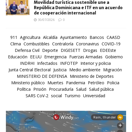
Movilidad turística sostenible une a
República Dominicana e ITF en un acuerdo
de cooperación internacional
30/07/2026
0
911
Agricultura
Alcaldía
Ayuntamiento
Bancos
CAASD
Clima
Combustibles
Contraloría
Coronavirus
COVID-19
Defensa Civil
Deporte
DIGESETT
Drogas
EDEEste
Educación
EE.UU
Emergencia
Fuerzas Armadas
Gobierno
INDRHI
Infectados
INFOTEP
Interior y policia
Junta Central Electoral
Justicia
Medio ambiente
Migración
MINISTERIO DE DEFENSA
Ministerio de Deportes
Ministerio público
Muertes
Pandemia
Petróleo
Policia
Política
Prisión
Procuraduría
Salud
Salud pública
SARS CoV-2
social
Turismo
Universidad