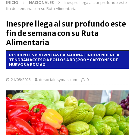
INICIO
NACIONALES
Inespre llega al sur profundo este
fin de semana con su Ruta Alimentaria
Inespre llega al sur profundo este
fin de semana con su Ruta
Alimentaria
RESIDENTES PROVINCIAS BARAHONA E INDEPENDENCIA
TENDRÁN ACCESO A POLLOS A RD$200 Y CARTONES DE
HUEVOS A RD$160
21/08/2025
desocialesymas.com
0