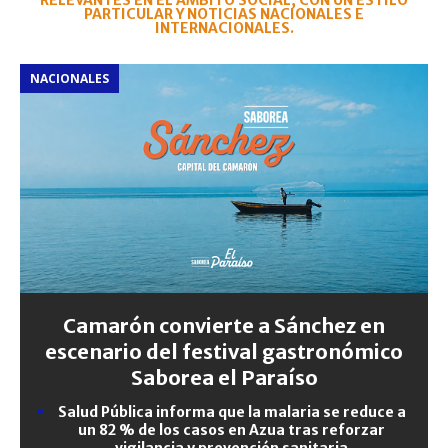
RELEVANTES EN EL ÁMBITO SOCIAL, CON UN ESTILO
PARTICULAR Y NOTICIAS NACIONALES E
INTERNACIONALES.
NACIONALES
Camarón convierte a Sánchez en
escenario del festival gastronómico
Saborea el Paraíso
Salud Pública informa que la malaria se reduce a
un 82 % de los casos en Azua tras reforzar
vigilancia y prevención sanitaria