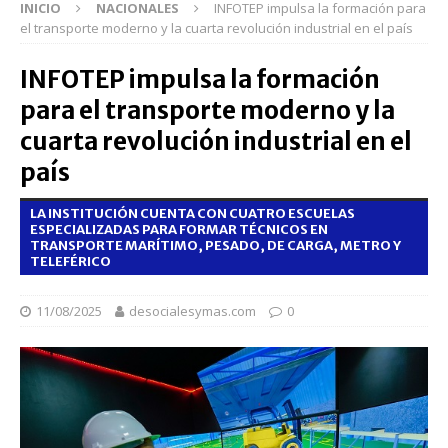
INICIO
NACIONALES
INFOTEP impulsa la formación para
el transporte moderno y la cuarta revolución industrial en el país
INFOTEP impulsa la formación
para el transporte moderno y la
cuarta revolución industrial en el
país
LA INSTITUCIÓN CUENTA CON CUATRO ESCUELAS
ESPECIALIZADAS PARA FORMAR TÉCNICOS EN
TRANSPORTE MARÍTIMO, PESADO, DE CARGA, METRO Y
TELEFÉRICO
11/08/2025
desocialesymas.com
0