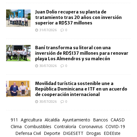
Juan Dolio recupera su planta de
tratamiento tras 20 años con inversión
superior a RD$37 millones
31/07/2026
0
Baní transforma su litoral con una
inversión de RD$137 millones para renovar
playa Los Almendros y su malecón
30/07/2026
0
Movilidad turística sostenible une a
República Dominicana e ITF en un acuerdo
de cooperación internacional
30/07/2026
0
911
Agricultura
Alcaldía
Ayuntamiento
Bancos
CAASD
Clima
Combustibles
Contraloría
Coronavirus
COVID-19
Defensa Civil
Deporte
DIGESETT
Drogas
EDEEste