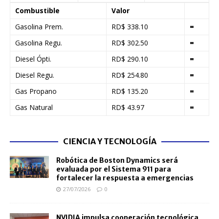
Combustible
Valor
Gasolina Prem.
RD$ 338.10
=
Gasolina Regu.
RD$ 302.50
=
Diesel Ópti.
RD$ 290.10
=
Diesel Regu.
RD$ 254.80
=
Gas Propano
RD$ 135.20
=
Gas Natural
RD$ 43.97
=
CIENCIA Y TECNOLOGÍA
Robótica de Boston Dynamics será
evaluada por el Sistema 911 para
fortalecer la respuesta a emergencias
27/07/2026
0
NVIDIA impulsa cooperación tecnológica