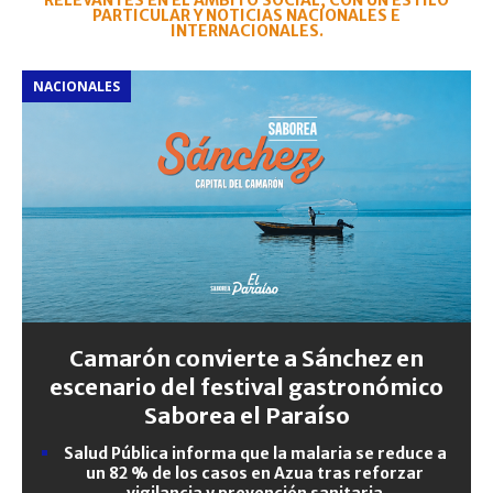
RELEVANTES EN EL ÁMBITO SOCIAL, CON UN ESTILO
PARTICULAR Y NOTICIAS NACIONALES E
INTERNACIONALES.
NACIONALES
Camarón convierte a Sánchez en
escenario del festival gastronómico
Saborea el Paraíso
Salud Pública informa que la malaria se reduce a
un 82 % de los casos en Azua tras reforzar
vigilancia y prevención sanitaria