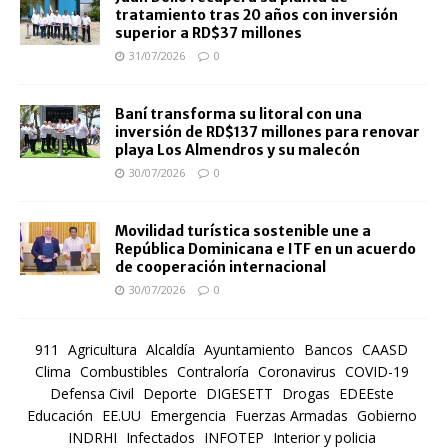
tratamiento tras 20 años con inversión
superior a RD$37 millones
31/07/2026
0
Baní transforma su litoral con una
inversión de RD$137 millones para renovar
playa Los Almendros y su malecón
30/07/2026
0
Movilidad turística sostenible une a
República Dominicana e ITF en un acuerdo
de cooperación internacional
30/07/2026
0
911
Agricultura
Alcaldía
Ayuntamiento
Bancos
CAASD
Clima
Combustibles
Contraloría
Coronavirus
COVID-19
Defensa Civil
Deporte
DIGESETT
Drogas
EDEEste
Educación
EE.UU
Emergencia
Fuerzas Armadas
Gobierno
INDRHI
Infectados
INFOTEP
Interior y policia