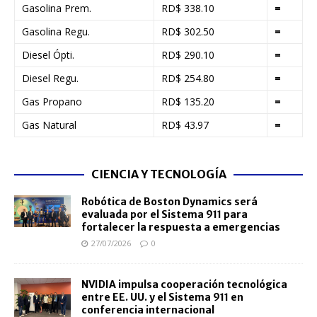
Gasolina Prem.
RD$ 338.10
=
Gasolina Regu.
RD$ 302.50
=
Diesel Ópti.
RD$ 290.10
=
Diesel Regu.
RD$ 254.80
=
Gas Propano
RD$ 135.20
=
Gas Natural
RD$ 43.97
=
CIENCIA Y TECNOLOGÍA
Robótica de Boston Dynamics será
evaluada por el Sistema 911 para
fortalecer la respuesta a emergencias
27/07/2026
0
NVIDIA impulsa cooperación tecnológica
entre EE. UU. y el Sistema 911 en
conferencia internacional