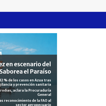
z en escenario del
Saborea el Paraíso
82 % de los casos en Azua tras
gilancia y prevención sanitaria
rodias, aclara la Procuraduría
General
s reconocimiento de la FAO al
sector agropecuario