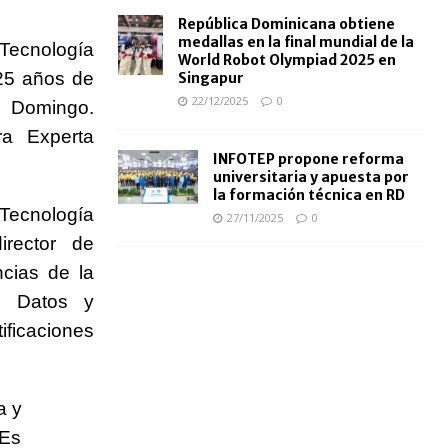
República Dominicana obtiene
medallas en la final mundial de la
Tecnología
World Robot Olympiad 2025 en
 25 años de
Singapur
22/12/2025
0
o Domingo.
ra Experta
INFOTEP propone reforma
universitaria y apuesta por
la formación técnica en RD
Tecnología
27/11/2025
0
irector de
cias de la
e Datos y
ificaciones
a y
 Es