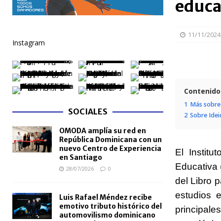
educa
[ 05/08/2026 ]
Meta RD 2036 reúne a Gobierno, unive
nacional
NACIONALES
11/11/2024
Instagram
[ 05/08/2026 ]
Lactancia materna fortalece la salu
[ 05/08/2026 ]
TRAE incorpora 29 autobuses para am
NACIONALES
Contenido
[ 05/08/2026 ]
Santo Domingo celebra 528 años con
1
Más sobre 
SOCIALES
NACIONALES
2
Sobre Idei
OMODA amplía su red en
[ 04/08/2026 ]
Código Penal reúne a periodistas e
República Dominicana con un
NACIONALES
nuevo Centro de Experiencia
El Instit
en Santiago
Educativa 
28/07/2026
0
del Libro p
estudios 
Luis Rafael Méndez recibe
emotivo tributo histórico del
principal
automovilismo dominicano