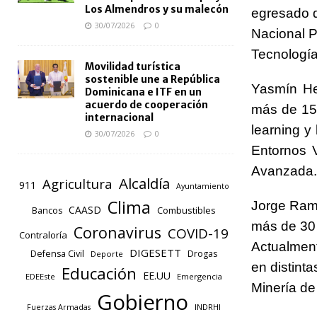
Los Almendros y su malecón
egresado d
30/07/2026
0
Nacional P
Tecnología
Movilidad turística
sostenible une a República
Yasmín He
Dominicana e ITF en un
acuerdo de cooperación
más de 15 
internacional
learning y
30/07/2026
0
Entornos V
Avanzada.
Alcaldía
Agricultura
911
Ayuntamiento
Clima
Jorge Ramó
CAASD
Combustibles
Bancos
más de 30 
Coronavirus
COVID-19
Contraloría
Actualment
DIGESETT
Defensa Civil
Drogas
Deporte
en distinta
Educación
EE.UU
EDEEste
Emergencia
Minería de
Gobierno
INDRHI
Fuerzas Armadas