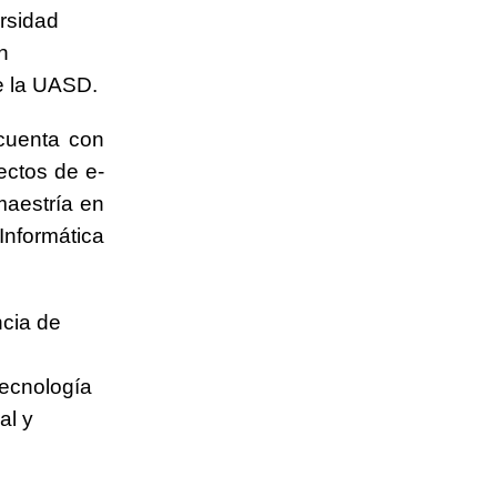
rsidad
n
e la UASD.
 cuenta con
ectos de e-
maestría en
Informática
cia de
tecnología
al y