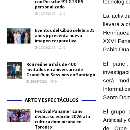
tecnológic
con Porsche 911 GT3 RS
personalizado
07/07/2026
0
La activi
llevará a 
Eventos del Cibao celebra 25
Henríquez
años y presenta nueva
XXVI Feria
imagen corporativa
29/05/2026
0
Pablo Duar
El panel,
Ron reúne a más de 400
invitados en aniversario de
investigac
Grand Rum Sessions en Santiago
será mod
25/05/2026
0
Informáti
Santo Dom
ARTE Y ESPECTÁCULOS
El grupo d
Festival Panamericano
dedica su edición 2026 a la
Artificial 
cultura dominicana en
Toronto
del Orbe