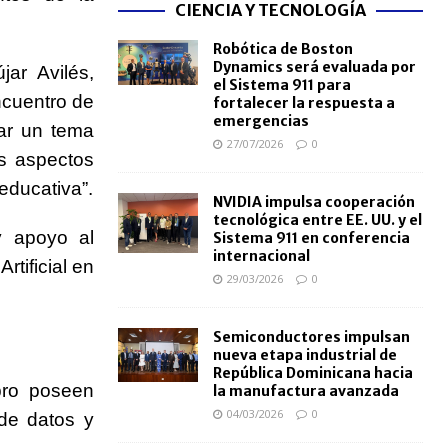
CIENCIA Y TECNOLOGÍA
Robótica de Boston
Dynamics será evaluada por
jar Avilés,
el Sistema 911 para
ncuentro de
fortalecer la respuesta a
emergencias
nar un tema
27/07/2026
0
us aspectos
 educativa”.
NVIDIA impulsa cooperación
tecnológica entre EE. UU. y el
y apoyo al
Sistema 911 en conferencia
internacional
rtificial en
29/03/2026
0
Semiconductores impulsan
nueva etapa industrial de
República Dominicana hacia
ibro poseen
la manufactura avanzada
04/03/2026
0
 de datos y