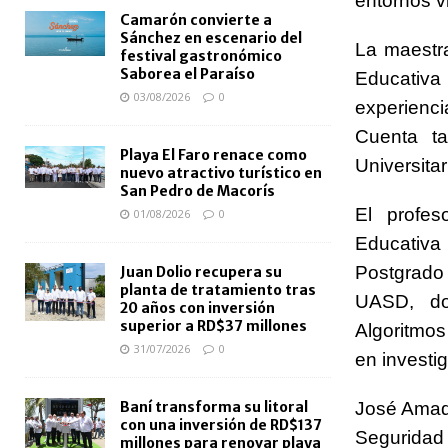
entornos vi
Camarón convierte a
Sánchez en escenario del
La maestr
festival gastronómico
Saborea el Paraíso
Educativa 
03/08/2026
0
experienc
Cuenta ta
Playa El Faro renace como
Universita
nuevo atractivo turístico en
San Pedro de Macorís
El profes
01/08/2026
0
Educativa
Postgrado
Juan Dolio recupera su
planta de tratamiento tras
UASD, do
20 años con inversión
superior a RD$37 millones
Algoritmos
31/07/2026
0
en investig
José Amado
Baní transforma su litoral
con una inversión de RD$137
Seguridad 
millones para renovar playa