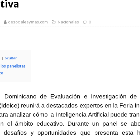
tiva
rsidades y sector privado para definir la estrategia de desarrollo
desocialesymas.com
Nacionales
0
d del bebé y la madre, destaca Hospiten Santo Domingo
SALUD
pliar el transporte escolar antes del inicio del año lectivo 2026-2027
ocultar
 balance de obras urbanas y nuevos proyectos para la capital
los panelistas
ce
n taller encabezado por la procuradora Yeni Berenice Reynoso
uto Dominicano de Evaluación e Investigación de 
(Ideice) reunirá a destacados expertos en la Feria In
ara analizar cómo la Inteligencia Artificial puede tra
en el ámbito educativo. Durante un panel se abo
es desafíos y oportunidades que presenta esta h