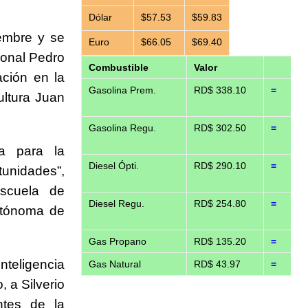
Dólar
$57.53
$59.83
embre y se
Euro
$66.05
$69.40
ional Pedro
Combustible
Valor
ación en la
Gasolina Prem.
RD$ 338.10
=
ultura Juan
Gasolina Regu.
RD$ 302.50
=
nta para la
Diesel Ópti.
RD$ 290.10
=
tunidades”,
Escuela de
Diesel Regu.
RD$ 254.80
=
Autónoma de
Gas Propano
RD$ 135.20
=
nteligencia
Gas Natural
RD$ 43.97
=
, a Silverio
ntes de la