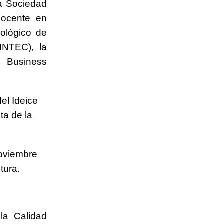
la Sociedad
docente en
nológico de
INTEC), la
a Business
el Ideice
ta de la
noviembre
tura.
la Calidad