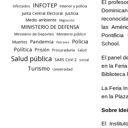
El profes
INFOTEP
Interior y policia
Infectados
Dominican
Justicia
Junta Central Electoral
reconocida
Medio ambiente
Migración
MINISTERIO DE DEFENSA
las Améri
Ministerio de Deportes
Ministerio público
Pontifici
Policia
Pandemia
Muertes
Petróleo
School.
Política
Prisión
Procuraduría
Salud
Salud pública
El panel d
SARS CoV-2
social
en la Feri
Turismo
Universidad
Biblioteca
La Feria In
en la Plaza
Sobre Ide
El Instit