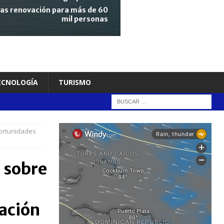
tras renovación para más de 60
mil personas
TECNOLOGÍA
TURISMO
portunidades
4 sobre
gación