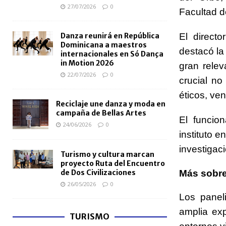
27/07/2026
0
Facultad d
Danza reunirá en República
El directo
Dominicana a maestros
destacó la
internacionales en Só Dança
in Motion 2026
gran relev
22/07/2026
0
crucial no
éticos, ven
Reciclaje une danza y moda en
campaña de Bellas Artes
El funcio
24/06/2026
0
instituto e
investigac
Turismo y cultura marcan
proyecto Ruta del Encuentro
Más sobre
de Dos Civilizaciones
26/05/2026
0
Los panel
amplia ex
TURISMO