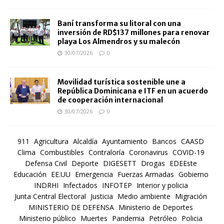
Baní transforma su litoral con una
inversión de RD$137 millones para renovar
playa Los Almendros y su malecón
30/07/2026
0
Movilidad turística sostenible une a
República Dominicana e ITF en un acuerdo
de cooperación internacional
30/07/2026
0
911
Agricultura
Alcaldía
Ayuntamiento
Bancos
CAASD
Clima
Combustibles
Contraloría
Coronavirus
COVID-19
Defensa Civil
Deporte
DIGESETT
Drogas
EDEEste
Educación
EE.UU
Emergencia
Fuerzas Armadas
Gobierno
INDRHI
Infectados
INFOTEP
Interior y policia
Junta Central Electoral
Justicia
Medio ambiente
Migración
MINISTERIO DE DEFENSA
Ministerio de Deportes
Ministerio público
Muertes
Pandemia
Petróleo
Policia