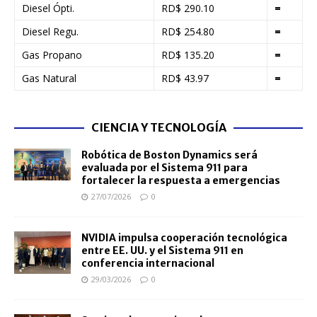
Diesel Ópti.
RD$ 290.10
=
Diesel Regu.
RD$ 254.80
=
Gas Propano
RD$ 135.20
=
Gas Natural
RD$ 43.97
=
CIENCIA Y TECNOLOGÍA
Robótica de Boston Dynamics será
evaluada por el Sistema 911 para
fortalecer la respuesta a emergencias
27/07/2026
0
NVIDIA impulsa cooperación tecnológica
entre EE. UU. y el Sistema 911 en
conferencia internacional
29/03/2026
0