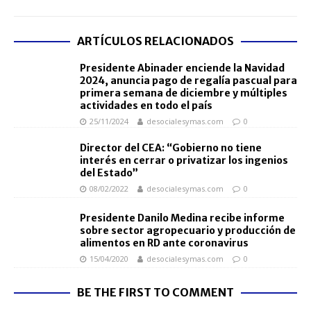
ARTÍCULOS RELACIONADOS
Presidente Abinader enciende la Navidad
2024, anuncia pago de regalía pascual para
primera semana de diciembre y múltiples
actividades en todo el país
25/11/2024
desocialesymas.com
0
Director del CEA: “Gobierno no tiene
interés en cerrar o privatizar los ingenios
del Estado”
08/02/2022
desocialesymas.com
0
Presidente Danilo Medina recibe informe
sobre sector agropecuario y producción de
alimentos en RD ante coronavirus
15/04/2020
desocialesymas.com
0
BE THE FIRST TO COMMENT