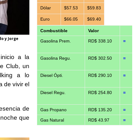
Dólar
$57.53
$59.83
Euro
$66.05
$69.40
Combustible
Valor
do y Jorge
Gasolina Prem.
RD$ 338.10
=
nicio a la
Gasolina Regu.
RD$ 302.50
=
e Club, un
king a lo
Diesel Ópti.
RD$ 290.10
=
de vivir el
Diesel Regu.
RD$ 254.80
=
resencia de
Gas Propano
RD$ 135.20
=
a noche que
Gas Natural
RD$ 43.97
=