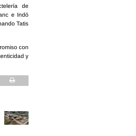
telería de
anc e Indó
nando Tatis
promiso con
tenticidad y