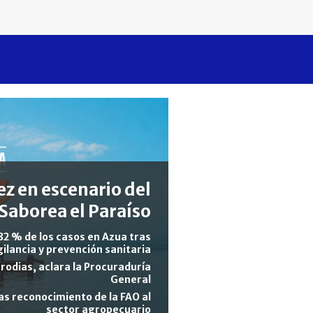
z en escenario del
Saborea el Paraíso
82 % de los casos en Azua tras
gilancia y prevención sanitaria
rodias, aclara la Procuraduría
General
s reconocimiento de la FAO al
sector agropecuario