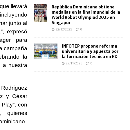
que llevará
República Dominicana obtiene
medallas en la final mundial de la
 incluyendo
World Robot Olympiad 2025 en
ar junto al
Singapur
22/12/2025
0
a”, expresó
ager para
INFOTEP propone reforma
tra campaña
universitaria y apuesta por
ebrando la
la formación técnica en RD
27/11/2025
0
e a nuestra
 Rodríguez
ez y César
Play”, con
, quienes
dominicano.