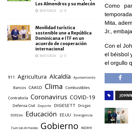
Los Almendros y su malecón
Como part
30/07/2026
0
temporada
Mita, adem
Movilidad turística
Jr., embaj
sostenible une a República
Dominicana e ITF en un
acuerdo de cooperación
Con el Jo
internacional
el béisbol 
30/07/2026
0
el orgullo
Alcaldía
Agricultura
911
Ayuntamiento
Clima
CAASD
Combustibles
Bancos
Coronavirus
JOHNN
COVID-19
Contraloría
DIGESETT
Defensa Civil
Drogas
Deporte
Educación
EE.UU
EDEEste
Emergencia
Gobierno
INDRHI
Fuerzas Armadas