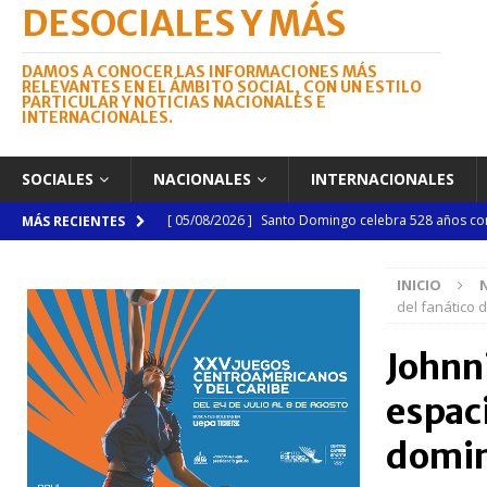
DESOCIALES Y MÁS
DAMOS A CONOCER LAS INFORMACIONES MÁS
RELEVANTES EN EL ÁMBITO SOCIAL, CON UN ESTILO
PARTICULAR Y NOTICIAS NACIONALES E
INTERNACIONALES.
SOCIALES
NACIONALES
INTERNACIONALES
[ 05/08/2026 ]
Santo Domingo celebra 528 años con
MÁS RECIENTES
NACIONALES
INICIO
[ 04/08/2026 ]
Código Penal reúne a periodistas e
del fanático 
NACIONALES
Johnn
[ 04/08/2026 ]
Arritmia puede explicar por qué el c
espaci
[ 04/08/2026 ]
Amistad 2026 llevará atención médica
[ 04/08/2026 ]
Migración somete a la justicia a h
domin
NACIONALES