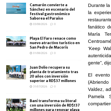
Durante la
Camarón convierte a
Sánchez en escenario del
la experi
festival gastronómico
Saborea el Paraíso
restaurant
03/08/2026
0
fanático 
María Te
Playa El Faro renace como
Centroamér
nuevo atractivo turístico en
San Pedro de Macorís
‘Keep Wal
01/08/2026
0
autenticid
gente”, dijo
Juan Dolio recupera su
planta de tratamiento tras
El evento
20 años con inversión
superior a RD$37 millones
(Abriendo
31/07/2026
0
Valdez, a
Pamela S
Baní transforma su litoral
compartier
con una inversión de RD$137
millones para renovar playa