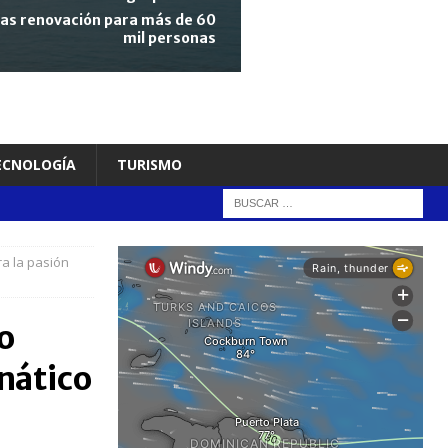
tras renovación para más de 60
mil personas
TECNOLOGÍA
TURISMO
a la pasión
o
anático