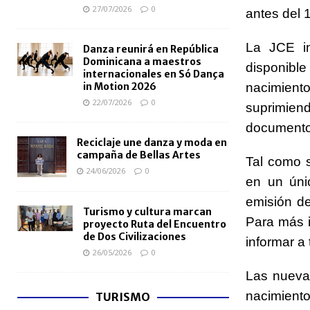
27/07/2026
0
antes del 1
La JCE in
Danza reunirá en República
Dominicana a maestros
disponible 
internacionales en Só Dança
nacimien
in Motion 2026
22/07/2026
0
suprimie
documentos
Reciclaje une danza y moda en
campaña de Bellas Artes
Tal como s
24/06/2026
0
en un úni
emisión de
Turismo y cultura marcan
Para más 
proyecto Ruta del Encuentro
de Dos Civilizaciones
informar a 
26/05/2026
0
Las nuevas
nacimiento
TURISMO