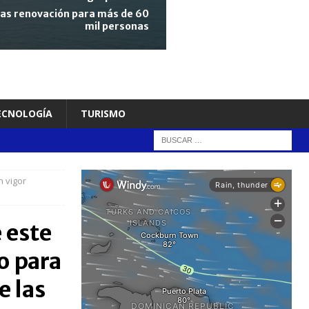
tras renovación para más de 60
mil personas
TECNOLOGÍA
TURISMO
n vigor
 este
o para
e las