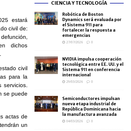
CIENCIA Y TECNOLOGÍA
Robótica de Boston
025 estará
Dynamics será evaluada por
el Sistema 911 para
do civil de:
fortalecer la respuesta a
emergencias
defunción,
27/07/2026
0
en dichos
.
NVIDIA impulsa cooperación
tecnológica entre EE. UU. y el
stado civil
Sistema 911 en conferencia
internacional
as para la
29/03/2026
0
 servicios.
én se puede
Semiconductores impulsan
nueva etapa industrial de
República Dominicana hacia
la manufactura avanzada
as actas de
04/03/2026
0
 tendrán un