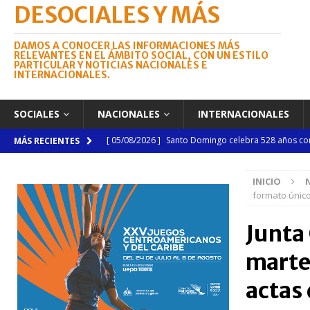
DESOCIALES Y MÁS
DAMOS A CONOCER LAS INFORMACIONES MÁS
RELEVANTES EN EL ÁMBITO SOCIAL, CON UN ESTILO
PARTICULAR Y NOTICIAS NACIONALES E
INTERNACIONALES.
SOCIALES
NACIONALES
INTERNACIONALES
[ 05/08/2026 ]
Santo Domingo celebra 528 años con
MÁS RECIENTES
NACIONALES
INICIO
[ 04/08/2026 ]
Código Penal reúne a periodistas e
formato único 
NACIONALES
Junta 
[ 04/08/2026 ]
Arritmia puede explicar por qué el c
marte
[ 04/08/2026 ]
Amistad 2026 llevará atención médica
[ 04/08/2026 ]
Migración somete a la justicia a h
actas 
NACIONALES