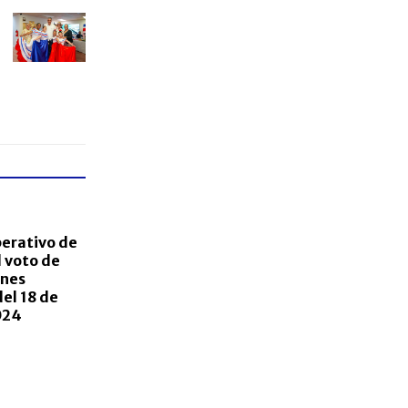
perativo de
 voto de
ones
el 18 de
024