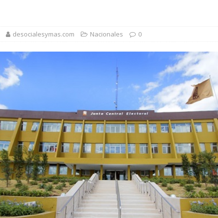
es localizada por agente de la DIGESETT tras reconocerla desorientada
desocialesymas.com
Nacionales
0
1,500 jóvenes dominicanos para estudiar maestrías y doctorados en el
rsidades y sector privado para definir la estrategia de desarrollo
d del bebé y la madre, destaca Hospiten Santo Domingo
SALUD
pliar el transporte escolar antes del inicio del año lectivo 2026-2027