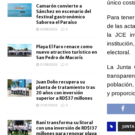
único cost
Camarón convierte a
Sánchez en escenario del
Para tener
festival gastronómico
Saborea el Paraíso
de las act
03/08/2026
0
la JCE in
institució
Playa El Faro renace como
electoral.
nuevo atractivo turístico en
San Pedro de Macorís
01/08/2026
0
La Junta C
transpare
Juan Dolio recupera su
población, 
planta de tratamiento tras
y proporci
20 años con inversión
superior a RD$37 millones
31/07/2026
0
Baní transforma su litoral
JUNTA
con una inversión de RD$137
millones para renovar playa