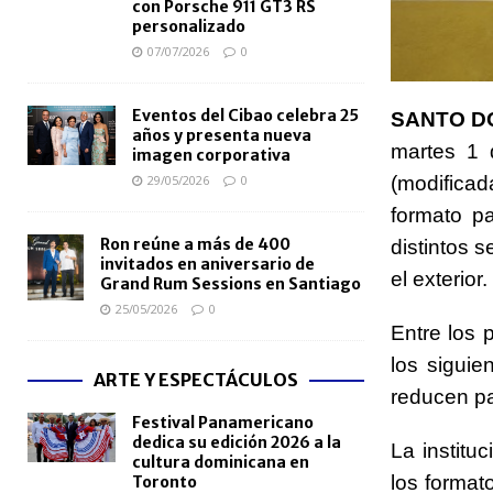
con Porsche 911 GT3 RS
personalizado
07/07/2026
0
Eventos del Cibao celebra 25
SANTO D
años y presenta nueva
martes 1 
imagen corporativa
(modifica
29/05/2026
0
formato pa
Ron reúne a más de 400
distintos s
invitados en aniversario de
el exterior.
Grand Rum Sessions en Santiago
25/05/2026
0
Entre los 
los siguie
ARTE Y ESPECTÁCULOS
reducen pas
Festival Panamericano
dedica su edición 2026 a la
La institu
cultura dominicana en
los format
Toronto