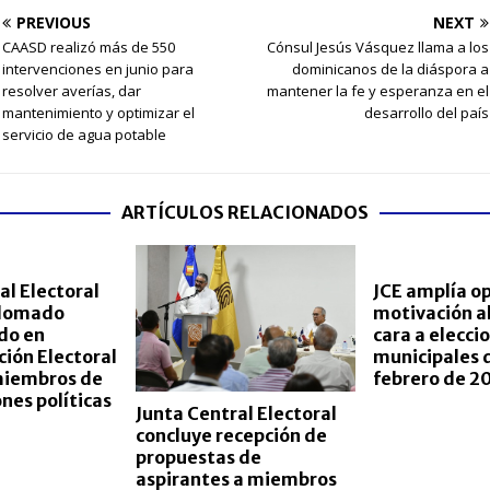
PREVIOUS
NEXT
CAASD realizó más de 550
Cónsul Jesús Vásquez llama a los
intervenciones en junio para
dominicanos de la diáspora a
resolver averías, dar
mantener la fe y esperanza en el
mantenimiento y optimizar el
desarrollo del país
servicio de agua potable
ARTÍCULOS RELACIONADOS
al Electoral
JCE amplía o
plomado
motivación al
do en
cara a elecci
ión Electoral
municipales d
 miembros de
febrero de 2
nes políticas
Junta Central Electoral
concluye recepción de
propuestas de
aspirantes a miembros