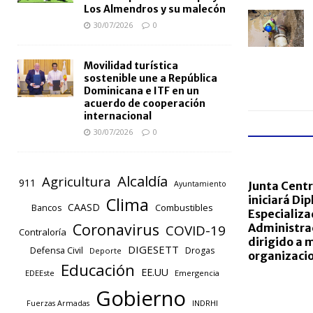
Los Almendros y su malecón
30/07/2026
0
Movilidad turística
sostenible une a República
Dominicana e ITF en un
acuerdo de cooperación
internacional
30/07/2026
0
Alcaldía
Agricultura
911
Junta Centr
Ayuntamiento
iniciará Di
Clima
CAASD
Combustibles
Bancos
Especializa
Coronavirus
Administrac
COVID-19
Contraloría
dirigido a
DIGESETT
Defensa Civil
Drogas
Deporte
organizacio
Educación
EE.UU
EDEEste
Emergencia
Gobierno
INDRHI
Fuerzas Armadas