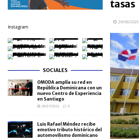
tasas
[ 06/08/2026 ]
Mujer reportada como desaparecida 
en la avenida Las Américas
NACIONALES
29/06/2025
Instagram
[ 06/08/2026 ]
Becas internacionales benefician a 
extranjero
NACIONALES
[ 05/08/2026 ]
Meta RD 2036 reúne a Gobierno, unive
nacional
NACIONALES
SOCIALES
[ 05/08/2026 ]
Lactancia materna fortalece la salu
OMODA amplía su red en
[ 05/08/2026 ]
TRAE incorpora 29 autobuses para am
República Dominicana con un
NACIONALES
nuevo Centro de Experiencia
en Santiago
28/07/2026
0
Luis Rafael Méndez recibe
emotivo tributo histórico del
automovilismo dominicano