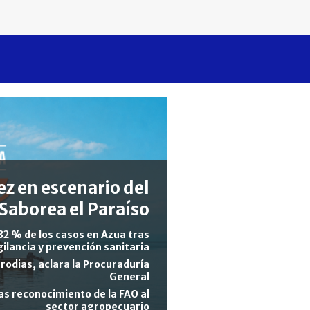
z en escenario del
Saborea el Paraíso
82 % de los casos en Azua tras
gilancia y prevención sanitaria
rodias, aclara la Procuraduría
General
s reconocimiento de la FAO al
sector agropecuario