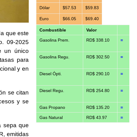
Dólar
$57.53
$59.83
Euro
$66.05
$69.40
Combustible
Valor
da que este
Gasolina Prem.
RD$ 338.10
=
o. 09-2025
e un único
Gasolina Regu.
RD$ 302.50
=
 tasas para
acional y en
Diesel Ópti.
RD$ 290.10
=
Diesel Regu.
RD$ 254.80
=
ón se citan
ocesos y se
Gas Propano
RD$ 135.20
=
Gas Natural
RD$ 43.97
=
ía sepa que
R, emitidas