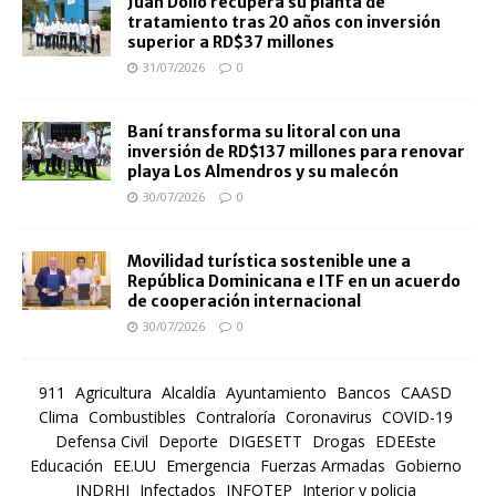
Juan Dolio recupera su planta de
tratamiento tras 20 años con inversión
superior a RD$37 millones
31/07/2026
0
Baní transforma su litoral con una
inversión de RD$137 millones para renovar
playa Los Almendros y su malecón
30/07/2026
0
Movilidad turística sostenible une a
República Dominicana e ITF en un acuerdo
de cooperación internacional
30/07/2026
0
911
Agricultura
Alcaldía
Ayuntamiento
Bancos
CAASD
Clima
Combustibles
Contraloría
Coronavirus
COVID-19
Defensa Civil
Deporte
DIGESETT
Drogas
EDEEste
Educación
EE.UU
Emergencia
Fuerzas Armadas
Gobierno
INDRHI
Infectados
INFOTEP
Interior y policia