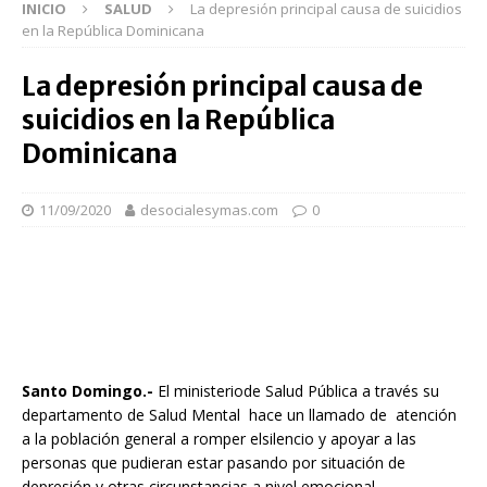
INICIO
SALUD
La depresión principal causa de suicidios
en la República Dominicana
La depresión principal causa de
suicidios en la República
Dominicana
11/09/2020
desocialesymas.com
0
Santo Domingo.-
El ministeriode Salud Pública a través su
departamento de Salud Mental hace un llamado de atención
a la población general a romper elsilencio y apoyar a las
personas que pudieran estar pasando por situación de
depresión y otras circunstancias a nivel emocional,