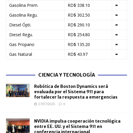
Gasolina Prem.
RD$ 338.10
=
Gasolina Regu.
RD$ 302.50
=
Diesel Ópti.
RD$ 290.10
=
Diesel Regu.
RD$ 254.80
=
Gas Propano
RD$ 135.20
=
Gas Natural
RD$ 43.97
=
CIENCIA Y TECNOLOGÍA
Robótica de Boston Dynamics será
evaluada por el Sistema 911 para
fortalecer la respuesta a emergencias
27/07/2026
0
NVIDIA impulsa cooperación tecnológica
entre EE. UU. y el Sistema 911 en
conferencia internacional