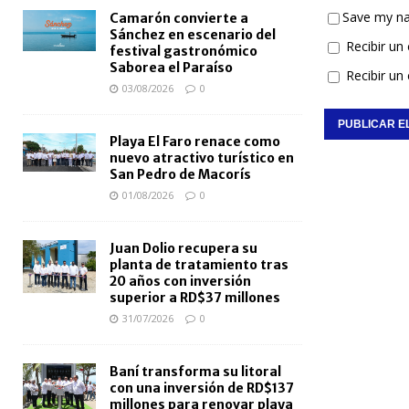
Save my na
Camarón convierte a
Sánchez en escenario del
Recibir un
festival gastronómico
Saborea el Paraíso
Recibir un
03/08/2026
0
Playa El Faro renace como
nuevo atractivo turístico en
San Pedro de Macorís
01/08/2026
0
Juan Dolio recupera su
planta de tratamiento tras
20 años con inversión
superior a RD$37 millones
31/07/2026
0
Baní transforma su litoral
con una inversión de RD$137
millones para renovar playa