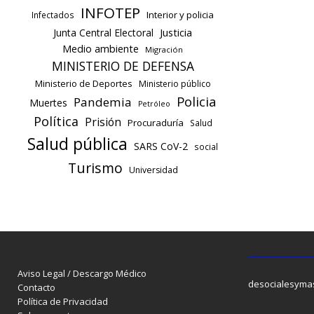
INFOTEP
Interior y policia
Infectados
Justicia
Junta Central Electoral
Medio ambiente
Migración
MINISTERIO DE DEFENSA
Ministerio de Deportes
Ministerio público
Policia
Pandemia
Muertes
Petróleo
Política
Prisión
Procuraduría
Salud
Salud pública
SARS CoV-2
social
Turismo
Universidad
Aviso Legal / Descargo Médico
desocialesyma
Contacto
Política de Privacidad