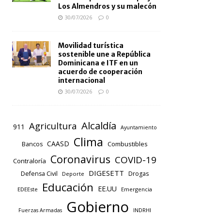
Los Almendros y su malecón
30/07/2026
0
Movilidad turística
sostenible une a República
Dominicana e ITF en un
acuerdo de cooperación
internacional
30/07/2026
0
Alcaldía
Agricultura
911
Ayuntamiento
Clima
CAASD
Combustibles
Bancos
Coronavirus
COVID-19
Contraloría
DIGESETT
Defensa Civil
Drogas
Deporte
Educación
EE.UU
EDEEste
Emergencia
Gobierno
INDRHI
Fuerzas Armadas