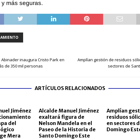
 y más seguras.
AMIENTO
s Abinader inaugura Cristo Park en
Amplían gestión de residuos sól
ás de 350 mil personas
sectores de San
ARTÍCULOS RELACIONADOS
nuel Jiménez
Alcalde Manuel Jiménez
Amplían gest
ncionamiento
exaltará figura de
residuos sóli
apa del
Nelson Mandela en el
en sectores 
lógico
Paseo de la Historia de
Domingo Est
rge Mera
Santo Domingo Este