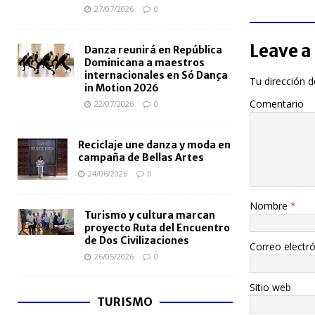
27/07/2026
0
Leave a
Danza reunirá en República
Dominicana a maestros
internacionales en Só Dança
Tu dirección d
in Motion 2026
Comentario
22/07/2026
0
Reciclaje une danza y moda en
campaña de Bellas Artes
24/06/2026
0
Nombre
*
Turismo y cultura marcan
proyecto Ruta del Encuentro
de Dos Civilizaciones
Correo electr
26/05/2026
0
Sitio web
TURISMO