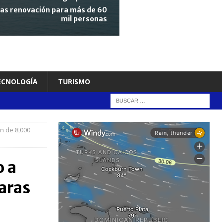
tras renovación para más de 60
mil personas
TECNOLOGÍA
TURISMO
ón de 8,000
o a
aras