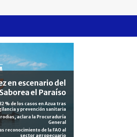
z en escenario del
Saborea el Paraíso
82 % de los casos en Azua tras
gilancia y prevención sanitaria
rodias, aclara la Procuraduría
General
s reconocimiento de la FAO al
sector agropecuario