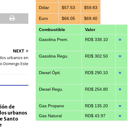
Dólar
$57.53
$59.83
Euro
$66.05
$69.40
Combustible
Valor
Gasolina Prem.
RD$ 338.10
=
NEXT
Gasolina Regu.
RD$ 302.50
=
idos urbanos en
to Domingo Este
Diesel Ópti.
RD$ 290.10
=
Diesel Regu.
RD$ 254.80
=
Gas Propano
RD$ 135.20
=
ión de
dos urbanos
Gas Natural
RD$ 43.97
=
de Santo
e