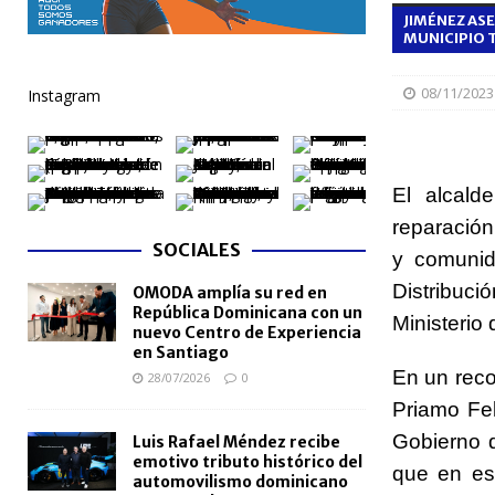
JIMÉNEZ ASE
[ 06/08/2026 ]
Becas internacionales benefician a 
MUNICIPIO 
extranjero
NACIONALES
08/11/2023
Instagram
[ 05/08/2026 ]
Meta RD 2036 reúne a Gobierno, unive
nacional
NACIONALES
[ 05/08/2026 ]
Lactancia materna fortalece la salu
El alcald
[ 05/08/2026 ]
TRAE incorpora 29 autobuses para am
reparación
SOCIALES
NACIONALES
y comunid
Distribuci
OMODA amplía su red en
[ 05/08/2026 ]
Santo Domingo celebra 528 años con
República Dominicana con un
Ministerio d
NACIONALES
nuevo Centro de Experiencia
en Santiago
En un reco
28/07/2026
0
Priamo Fe
Gobierno d
Luis Rafael Méndez recibe
emotivo tributo histórico del
que en est
automovilismo dominicano