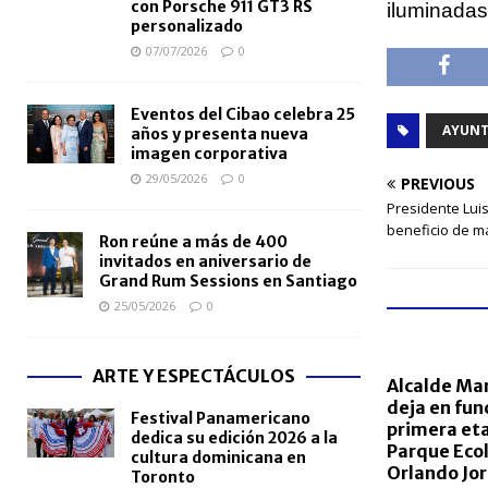
con Porsche 911 GT3 RS
iluminadas
personalizado
07/07/2026
0
Eventos del Cibao celebra 25
AYUNT
años y presenta nueva
imagen corporativa
29/05/2026
0
PREVIOUS
Presidente Lui
beneficio de m
Ron reúne a más de 400
invitados en aniversario de
Grand Rum Sessions en Santiago
25/05/2026
0
ARTE Y ESPECTÁCULOS
Alcalde Ma
deja en fu
Festival Panamericano
primera et
dedica su edición 2026 a la
Parque Eco
cultura dominicana en
Orlando Jo
Toronto