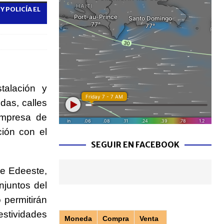
Y POLICÍA EL
talación y
das, calles
Empresa de
ción con el
SEGUIR EN FACEBOOK
de Edeeste,
njuntos del
 permitirán
estividades
Moneda
Compra
Venta