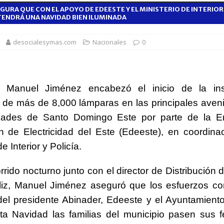
GURA QUE CON EL APOYO DE EDEESTE Y EL MINISTERIO DE INTERIOR 
1,500 jóvenes dominicanos para estudiar maestrías y doctorados en el
TENDRÁ UNA NAVIDAD BIEN ILUMINADA
desocialesymas.com
Nacionales
0
rsidades y sector privado para definir la estrategia de desarrollo
d del bebé y la madre, destaca Hospiten Santo Domingo
SALUD
e Manuel Jiménez encabezó el inicio de la ins
pliar el transporte escolar antes del inicio del año lectivo 2026-2027
 de más de 8,000 lámparas en las principales aveni
ades de Santo Domingo Este por parte de la 
ón de Electricidad del Este (Edeeste), en coordina
 balance de obras urbanas y nuevos proyectos para la capital
e Interior y Policía.
rrido nocturno junto con el director de Distribución 
liz, Manuel Jiménez aseguró que los esfuerzos co
el presidente Abinader, Edeeste y el Ayuntamiento
a Navidad las familias del municipio pasen sus f