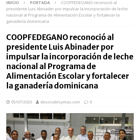
INICIO
PORTADA
COOPFEDEGANO reconoció al
presidente Luis Abinader por impulsar la incorporación de leche
nacional al Programa de Alimentación Escolar y fortalecer la
ganadería dominicana
COOPFEDEGANO reconoció al
presidente Luis Abinader por
impulsar la incorporación de leche
nacional al Programa de
Alimentación Escolar y fortalecer
la ganadería dominicana
05/07/2026
desocialesymas.com
0