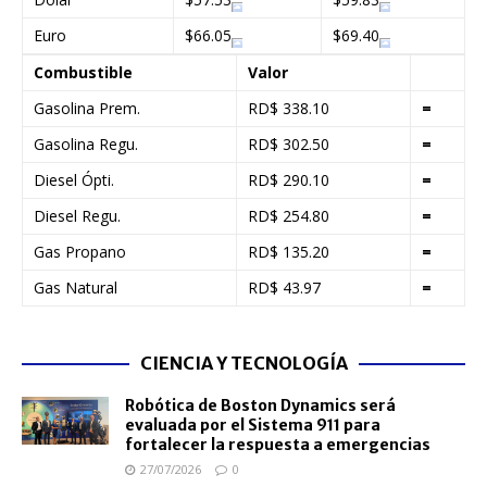
Euro
$66.05
$69.40
Combustible
Valor
Gasolina Prem.
RD$ 338.10
=
Gasolina Regu.
RD$ 302.50
=
Diesel Ópti.
RD$ 290.10
=
Diesel Regu.
RD$ 254.80
=
Gas Propano
RD$ 135.20
=
Gas Natural
RD$ 43.97
=
CIENCIA Y TECNOLOGÍA
Robótica de Boston Dynamics será
evaluada por el Sistema 911 para
fortalecer la respuesta a emergencias
27/07/2026
0