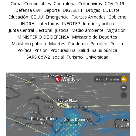
Clima
Combustibles
Contraloría
Coronavirus
COVID-19
Defensa Civil
Deporte
DIGESETT
Drogas
EDEEste
Educación
EE.UU
Emergencia
Fuerzas Armadas
Gobierno
INDRHI
Infectados
INFOTEP
Interior y policia
Junta Central Electoral
Justicia
Medio ambiente
Migración
MINISTERIO DE DEFENSA
Ministerio de Deportes
Ministerio público
Muertes
Pandemia
Petróleo
Policia
Política
Prisión
Procuraduría
Salud
Salud pública
SARS CoV-2
social
Turismo
Universidad