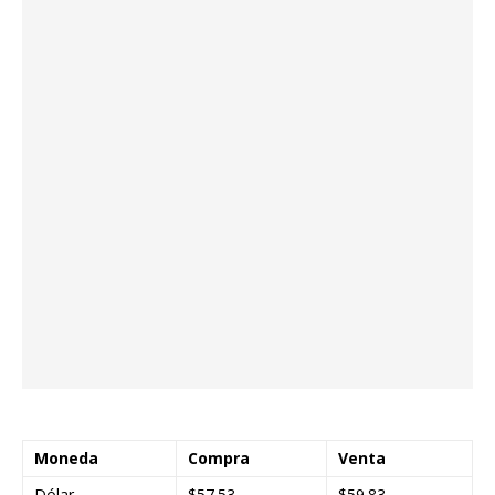
Moneda
Compra
Venta
Dólar
$57.53
$59.83