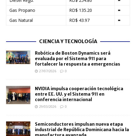
Diesel Regu.
RD$ 254.80
=
Gas Propano
RD$ 135.20
=
Gas Natural
RD$ 43.97
=
CIENCIA Y TECNOLOGÍA
Robótica de Boston Dynamics será
evaluada por el Sistema 911 para
fortalecer la respuesta a emergencias
27/07/2026
0
NVIDIA impulsa cooperación tecnológica
entre EE. UU. y el Sistema 911 en
conferencia internacional
29/03/2026
0
Semiconductores impulsan nueva etapa
industrial de República Dominicana hacia la
manufactura avanzada