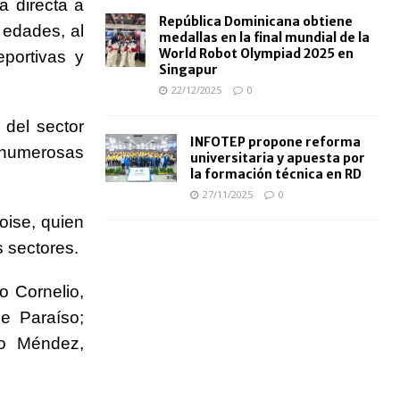
a directa a
República Dominicana obtiene
 edades, al
medallas en la final mundial de la
World Robot Olympiad 2025 en
eportivas y
Singapur
22/12/2025
0
 del sector
INFOTEP propone reforma
e numerosas
universitaria y apuesta por
la formación técnica en RD
27/11/2025
0
oise, quien
s sectores.
o Cornelio,
de Paraíso;
to Méndez,