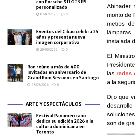
con Porsche 911 GT3 RS
Abinader 
personalizado
07/07/2026
0
monto de 
metros de
Eventos del Cibao celebra 25
lámparas, 
años y presenta nueva
instalada d
imagen corporativa
29/05/2026
0
El Ministr
President
Ron reúne a más de 400
invitados en aniversario de
las
redes 
Grand Rum Sessions en Santiago
a la seguri
25/05/2026
0
Dijo que vi
ARTE Y ESPECTÁCULOS
desarroll
solucione
Festival Panamericano
dedica su edición 2026 a la
son de gra
cultura dominicana en
Toronto