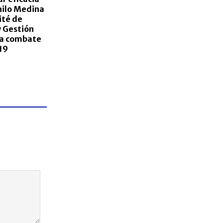
ilo Medina
ité de
 Gestión
ra combate
19