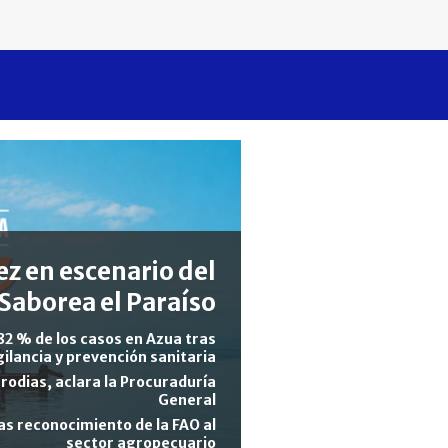
z en escenario del
Saborea el Paraíso
82 % de los casos en Azua tras
gilancia y prevención sanitaria
rodias, aclara la Procuraduría
General
s reconocimiento de la FAO al
sector agropecuario