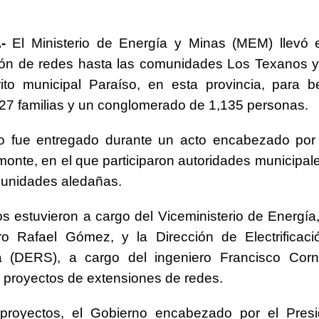
orazón se acelera o parece saltarse latidos
SALUD
-
El Ministerio de Energía y Minas (MEM) llevó e
 gratuita y capacitación sanitaria a La Vega
SALUD
ión de redes hasta las comunidades Los Texanos y
ombre acusado de agredir agentes durante operativo en Hato Mayor
rito municipal Paraíso, en esta provincia, para be
7 familias y un conglomerado de 1,135 personas.
rd con más de 34 mil obras registradas por la ONDA en el primer
to fue entregado durante un acto encabezado por 
monte, en el que participaron autoridades municipale
 7,7 millones de visitantes hasta julio de 2026
NACIONALES
munidades aledañas.
nario del festival gastronómico Saborea el Paraíso
NACIONALES
os estuvieron a cargo del Viceministerio de Energía,
ero Rafael Gómez, y la Dirección de Electrificac
 (DERS), a cargo del ingeniero Francisco Corne
s proyectos de extensiones de redes.
proyectos, el Gobierno encabezado por el Presi