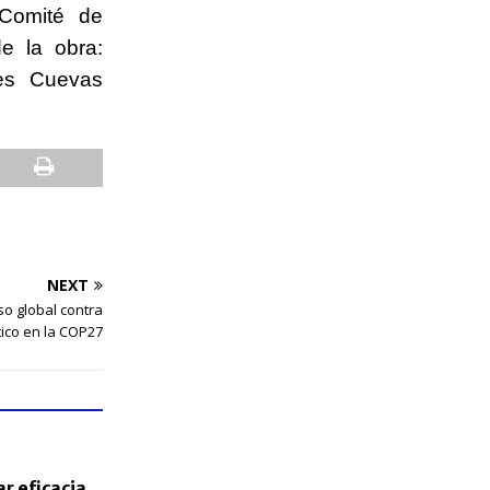
 Comité de
e la obra:
res Cuevas
NEXT
o global contra
tico en la COP27
r eficacia