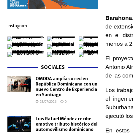
[ 04/08/2026 ]
Arritmia puede explicar por qué el c
Barahona.
[ 04/08/2026 ]
Amistad 2026 llevará atención médica
Instagram
de extens
[ 04/08/2026 ]
Migración somete a la justicia a h
en el dist
NACIONALES
menos a 22
[ 04/08/2026 ]
Derecho de autor alcanza cifra réco
El proyec
semestre de 2026
NACIONALES
Antonio Al
SOCIALES
[ 04/08/2026 ]
Turismo dominicano rompe récord con
de las co
OMODA amplía su red en
[ 03/08/2026 ]
Camarón convierte a Sánchez en esce
República Dominicana con un
nuevo Centro de Experiencia
Los trabaj
en Santiago
el ingeni
28/07/2026
0
Suburbana
ejecutó lo
Luis Rafael Méndez recibe
emotivo tributo histórico del
automovilismo dominicano
En estos 