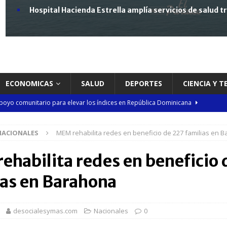
Hospital Hacienda Estrella amplía servicios de salud 
ECONOMICAS
SALUD
DEPORTES
CIENCIA Y 
poyo comunitario para elevar los índices en República Dominicana
NACIONALES
MEM rehabilita redes en beneficio de 227 familias en 
 circulación edición especial de Justicia Electoral dedicada a la Cátedra
ehabilita redes en beneficio 
a los RD$57 millones en recaudación durante la segunda jornada del año
ias en Barahona
n taller encabezado por la procuradora Yeni Berenice Reynoso
desocialesymas.com
Nacionales
0