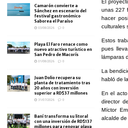
El proyect
Camarón convierte a
unas 227 f
Sánchez en escenario del
festival gastronómico
hacer pos
Saborea el Paraíso
culturales
03/08/2026
0
Estos trab
Playa El Faro renace como
pues llev
nuevo atractivo turístico en
San Pedro de Macorís
lámparas d
01/08/2026
0
La bendici
Juan Dolio recupera su
habló de l
planta de tratamiento tras
20 años con inversión
En el acto
superior a RD$37 millones
31/07/2026
0
director 
Míctor Em
Baní transforma su litoral
alcalde de 
con una inversión de RD$137
millones para renovar playa