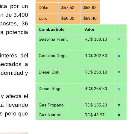
ica por un
Dólar
$57.53
$59.83
n de 3,400
Euro
$66.05
$69.40
postes, 36
Combustible
Valor
na potencia
Gasolina Prem.
RD$ 338.10
=
interés del
Gasolina Regu.
RD$ 302.50
=
nectados a
odernidad y
Diesel Ópti.
RD$ 290.10
=
Diesel Regu.
RD$ 254.80
=
 y afecta el
tá llevando
Gas Propano
RD$ 135.20
=
as pero que
Gas Natural
RD$ 43.97
=