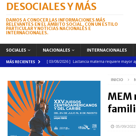
DESOCIALES Y MÁS
DAMOS A CONOCER LAS INFORMACIONES MÁS
RELEVANTES EN EL ÁMBITO SOCIAL, CON UN ESTILO
PARTICULAR Y NOTICIAS NACIONALES E
INTERNACIONALES.
SOCIALES
NACIONALES
INTERNACIONALES
[ 03/08/2026 ]
Lactancia materna requiere mayor a
MÁS RECIENTES
NACIONALES
INICIO
[ 03/08/2026 ]
Tribunal Superior Electoral pondrá en
Dr. Julio Brea Franco
NACIONALES
MEM r
[ 03/08/2026 ]
Subasta de Bienes Nacionales super
famil
NACIONALES
[ 04/08/2026 ]
Código Penal reúne a periodistas e
05/09/2022
NACIONALES