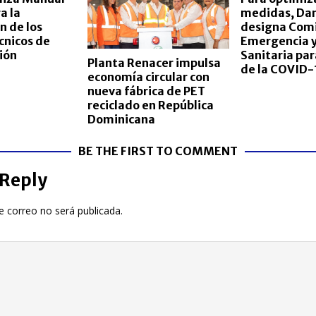
a la
medidas, Dan
n de los
designa Com
cnicos de
Emergencia y
ión
Sanitaria pa
Planta Renacer impulsa
de la COVID-
economía circular con
nueva fábrica de PET
reciclado en República
Dominicana
BE THE FIRST TO COMMENT
 Reply
e correo no será publicada.