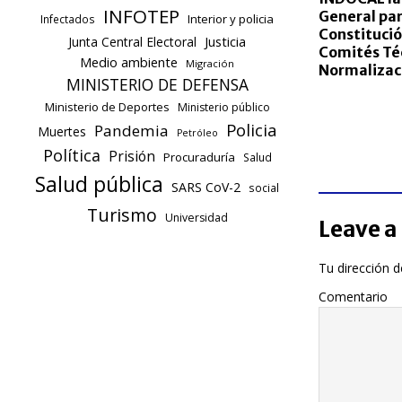
INFOTEP
General par
Interior y policia
Infectados
Constitució
Justicia
Junta Central Electoral
Comités Té
Medio ambiente
Migración
Normalizac
MINISTERIO DE DEFENSA
Ministerio de Deportes
Ministerio público
Policia
Pandemia
Muertes
Petróleo
Política
Prisión
Procuraduría
Salud
Salud pública
SARS CoV-2
social
Turismo
Universidad
Leave a
Tu dirección d
Comentario