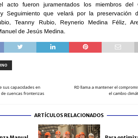
del acto fueron juramentados los miembros del
a y Seguimiento que velará por la preservación d
ubio, Teanny Rubio, Reynerio Medina Féliz, A
 Manuel de Jesús Medina.
RNO
ce sus capacidades en
RD llama a mantener el compromis
 de cuencas fronterizas
el cambio climá
ARTÍCULOS RELACIONADOS
nza Manual
Para optimiza