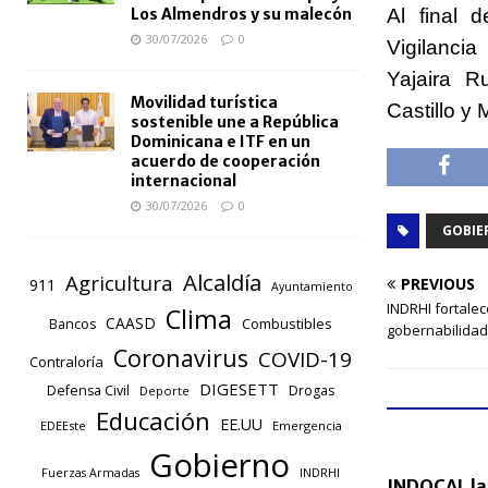
Al final 
Los Almendros y su malecón
30/07/2026
0
Vigilanci
Yajaira R
Movilidad turística
Castillo y
sostenible une a República
Dominicana e ITF en un
acuerdo de cooperación
internacional
30/07/2026
0
GOBIE
Alcaldía
Agricultura
PREVIOUS
911
Ayuntamiento
INDRHI fortale
Clima
CAASD
Combustibles
Bancos
gobernabilidad
Coronavirus
COVID-19
Contraloría
DIGESETT
Defensa Civil
Drogas
Deporte
Educación
EE.UU
EDEEste
Emergencia
Gobierno
INDRHI
Fuerzas Armadas
INDOCAL la