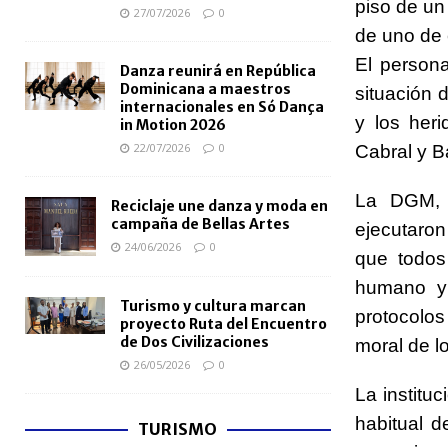
piso de un
27/07/2026
0
de uno de 
El persona
Danza reunirá en República
Dominicana a maestros
situación 
internacionales en Só Dança
y los heri
in Motion 2026
22/07/2026
0
Cabral y B
La DGM, 
Reciclaje une danza y moda en
campaña de Bellas Artes
ejecutaron
24/06/2026
0
que todos 
humano y 
Turismo y cultura marcan
protocolos 
proyecto Ruta del Encuentro
de Dos Civilizaciones
moral de l
26/05/2026
0
La instituc
habitual d
TURISMO