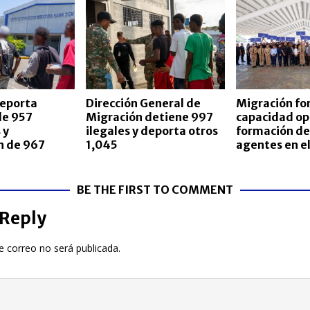
Migración for
reporta
Dirección General de
capacidad op
de 957
Migración detiene 997
formación de
 y
ilegales y deporta otros
agentes en e
n de 967
1,045
BE THE FIRST TO COMMENT
 Reply
e correo no será publicada.