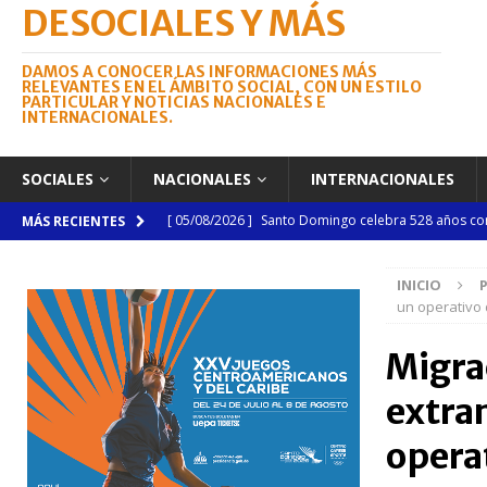
DESOCIALES Y MÁS
DAMOS A CONOCER LAS INFORMACIONES MÁS
RELEVANTES EN EL ÁMBITO SOCIAL, CON UN ESTILO
PARTICULAR Y NOTICIAS NACIONALES E
INTERNACIONALES.
SOCIALES
NACIONALES
INTERNACIONALES
[ 05/08/2026 ]
Santo Domingo celebra 528 años con
MÁS RECIENTES
NACIONALES
INICIO
[ 04/08/2026 ]
Código Penal reúne a periodistas e
un operativo 
NACIONALES
Migra
[ 04/08/2026 ]
Arritmia puede explicar por qué el c
extran
[ 04/08/2026 ]
Amistad 2026 llevará atención médica
[ 04/08/2026 ]
Migración somete a la justicia a h
opera
NACIONALES