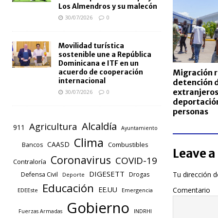
Los Almendros y su malecón
30/07/2026
0
Movilidad turística
sostenible une a República
Dominicana e ITF en un
Migración 
acuerdo de cooperación
internacional
detención 
extranjeros
30/07/2026
0
deportació
personas
Alcaldía
Agricultura
911
Ayuntamiento
Clima
CAASD
Combustibles
Bancos
Leave a
Coronavirus
COVID-19
Contraloría
DIGESETT
Tu dirección d
Defensa Civil
Drogas
Deporte
Educación
EE.UU
Comentario
EDEEste
Emergencia
Gobierno
INDRHI
Fuerzas Armadas