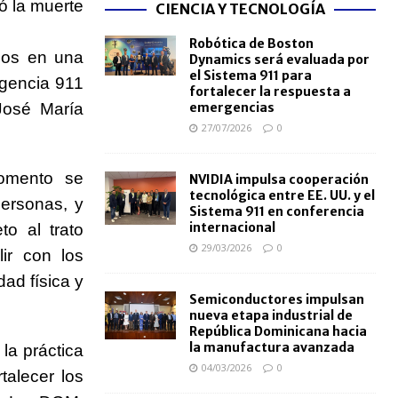
ó la muerte
CIENCIA Y TECNOLOGÍA
Robótica de Boston
duos en una
Dynamics será evaluada por
el Sistema 911 para
rgencia 911
fortalecer la respuesta a
 José María
emergencias
27/07/2026
0
omento se
NVIDIA impulsa cooperación
tecnológica entre EE. UU. y el
personas, y
Sistema 911 en conferencia
internacional
to al trato
29/03/2026
0
ir con los
dad física y
Semiconductores impulsan
nueva etapa industrial de
República Dominicana hacia
la manufactura avanzada
 la práctica
04/03/2026
0
talecer los