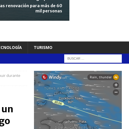
tras renovación para más de 60
mil personas
TECNOLOGÍA
TURISMO
huir durante
e un
ago