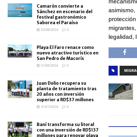
mecanismo
Camarón convierte a
asimismo,
Sánchez en escenario del
festival gastronómico
protecció
Saborea el Paraíso
migrantes
03/08/2026
0
legalidad, 
Playa El Faro renace como
nuevo atractivo turístico en
San Pedro de Macorís
01/08/2026
0
MIGRA
Juan Dolio recupera su
planta de tratamiento tras
20 años con inversión
superior a RD$37 millones
31/07/2026
0
Baní transforma su litoral
con una inversión de RD$137
millones para renovar playa