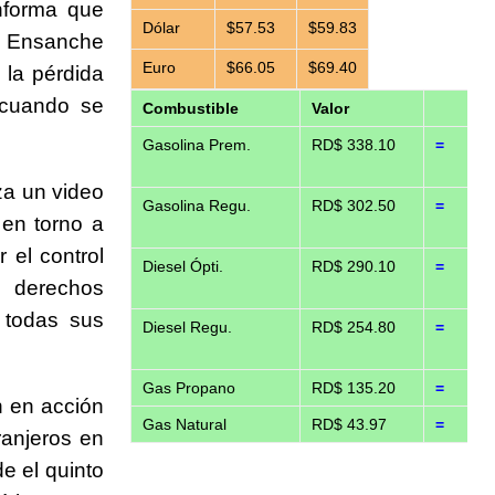
nforma que
Dólar
$57.53
$59.83
l Ensanche
Euro
$66.05
$69.40
 la pérdida
 cuando se
Combustible
Valor
Gasolina Prem.
RD$ 338.10
=
za un video
Gasolina Regu.
RD$ 302.50
=
 en torno a
 el control
Diesel Ópti.
RD$ 290.10
=
s derechos
 todas sus
Diesel Regu.
RD$ 254.80
=
Gas Propano
RD$ 135.20
=
n en acción
Gas Natural
RD$ 43.97
=
ranjeros en
de el quinto