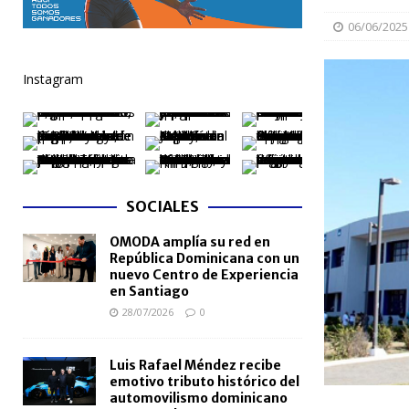
[ 06/08/2026 ]
Mujer reportada como desaparecida 
06/06/2025
en la avenida Las Américas
NACIONALES
Instagram
[ 06/08/2026 ]
Becas internacionales benefician a 
extranjero
NACIONALES
[ 05/08/2026 ]
Meta RD 2036 reúne a Gobierno, unive
nacional
NACIONALES
SOCIALES
[ 05/08/2026 ]
Lactancia materna fortalece la salu
OMODA amplía su red en
[ 05/08/2026 ]
TRAE incorpora 29 autobuses para am
República Dominicana con un
NACIONALES
nuevo Centro de Experiencia
en Santiago
28/07/2026
0
Luis Rafael Méndez recibe
emotivo tributo histórico del
automovilismo dominicano