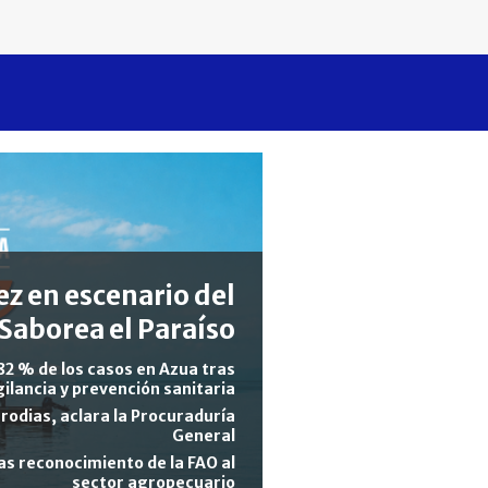
z en escenario del
Saborea el Paraíso
82 % de los casos en Azua tras
gilancia y prevención sanitaria
rodias, aclara la Procuraduría
General
s reconocimiento de la FAO al
sector agropecuario