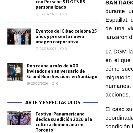
con Porsche 911 GT3 RS
SANTIAGO
personalizado
durante u
07/07/2026
0
Espaillat,
de una vi
Eventos del Cibao celebra 25
años y presenta nueva
lanzaron de
imagen corporativa
29/05/2026
0
La DGM la
en el que 
Ron reúne a más de 400
cómo suced
invitados en aniversario de
Grand Rum Sessions en Santiago
migratori
25/05/2026
0
humanos, 
acciones.
ARTE Y ESPECTÁCULOS
El caso su
Festival Panamericano
coordinada
dedica su edición 2026 a la
cultura dominicana en
condición i
Toronto