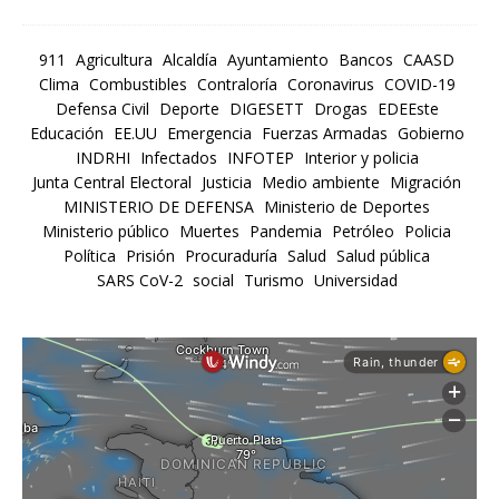
911
Agricultura
Alcaldía
Ayuntamiento
Bancos
CAASD
Clima
Combustibles
Contraloría
Coronavirus
COVID-19
Defensa Civil
Deporte
DIGESETT
Drogas
EDEEste
Educación
EE.UU
Emergencia
Fuerzas Armadas
Gobierno
INDRHI
Infectados
INFOTEP
Interior y policia
Junta Central Electoral
Justicia
Medio ambiente
Migración
MINISTERIO DE DEFENSA
Ministerio de Deportes
Ministerio público
Muertes
Pandemia
Petróleo
Policia
Política
Prisión
Procuraduría
Salud
Salud pública
SARS CoV-2
social
Turismo
Universidad