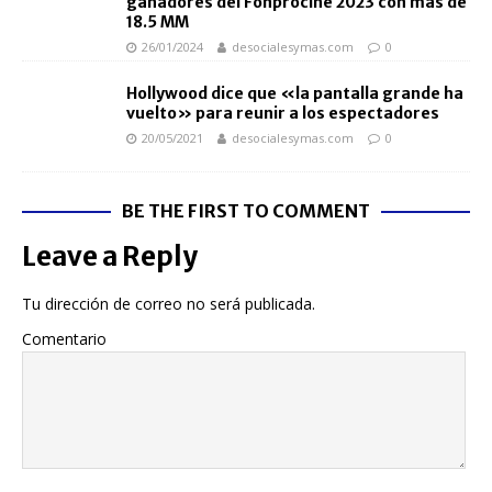
ganadores del Fonprocine 2023 con más de
18.5 MM
26/01/2024
desocialesymas.com
0
Hollywood dice que «la pantalla grande ha
vuelto» para reunir a los espectadores
20/05/2021
desocialesymas.com
0
BE THE FIRST TO COMMENT
Leave a Reply
Tu dirección de correo no será publicada.
Comentario