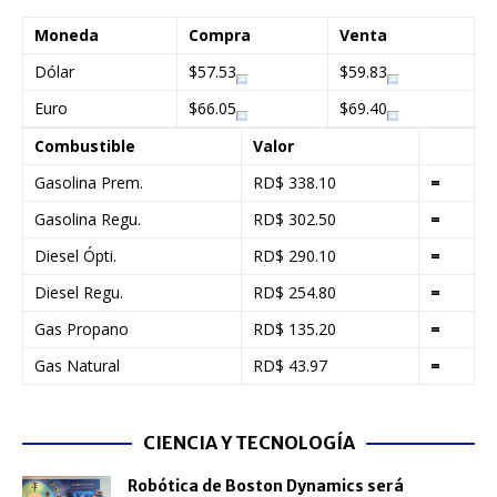
Moneda
Compra
Venta
Dólar
$57.53
$59.83
Euro
$66.05
$69.40
Combustible
Valor
Gasolina Prem.
RD$ 338.10
=
Gasolina Regu.
RD$ 302.50
=
Diesel Ópti.
RD$ 290.10
=
Diesel Regu.
RD$ 254.80
=
Gas Propano
RD$ 135.20
=
Gas Natural
RD$ 43.97
=
CIENCIA Y TECNOLOGÍA
Robótica de Boston Dynamics será