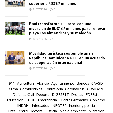
superior a RD$37 millones
31/07/2026
0
Baní transforma su litoral con una
inversión de RD$137 millones para renovar
playa Los Almendros y su malecón
30/07/2026
0
Movilidad turística sostenible une a
República Dominicana e ITF en un acuerdo
de cooperación internacional
30/07/2026
0
911
Agricultura
Alcaldía
Ayuntamiento
Bancos
CAASD
Clima
Combustibles
Contraloría
Coronavirus
COVID-19
Defensa Civil
Deporte
DIGESETT
Drogas
EDEEste
Educación
EE.UU
Emergencia
Fuerzas Armadas
Gobierno
INDRHI
Infectados
INFOTEP
Interior y policia
Junta Central Electoral
Justicia
Medio ambiente
Migración