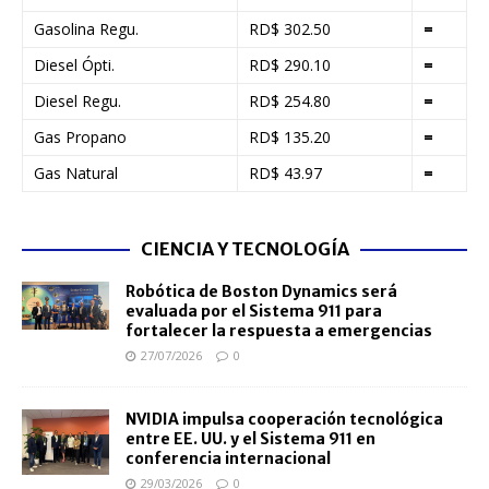
Gasolina Regu.
RD$ 302.50
=
Diesel Ópti.
RD$ 290.10
=
Diesel Regu.
RD$ 254.80
=
Gas Propano
RD$ 135.20
=
Gas Natural
RD$ 43.97
=
CIENCIA Y TECNOLOGÍA
Robótica de Boston Dynamics será
evaluada por el Sistema 911 para
fortalecer la respuesta a emergencias
27/07/2026
0
NVIDIA impulsa cooperación tecnológica
entre EE. UU. y el Sistema 911 en
conferencia internacional
29/03/2026
0