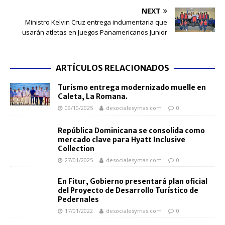
NEXT
Ministro Kelvin Cruz entrega indumentaria que
usarán atletas en Juegos Panamericanos Junior
ARTÍCULOS RELACIONADOS
Turismo entrega modernizado muelle en
Caleta, La Romana.
09/10/2025
desocialesymas.com
0
República Dominicana se consolida como
mercado clave para Hyatt Inclusive
Collection
27/01/2025
desocialesymas.com
0
En Fitur, Gobierno presentará plan oficial
del Proyecto de Desarrollo Turístico de
Pedernales
17/01/2022
desocialesymas.com
0