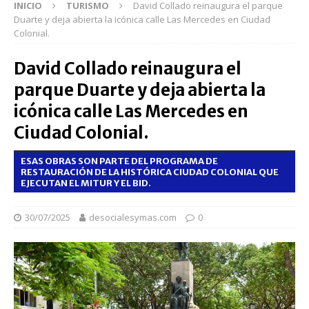
INICIO
TURISMO
David Collado reinaugura el parque
Duarte y deja abierta la icónica calle Las Mercedes en Ciudad
Colonial.
David Collado reinaugura el
parque Duarte y deja abierta la
icónica calle Las Mercedes en
Ciudad Colonial.
ESAS OBRAS SON PARTE DEL PROGRAMA DE
RESTAURACIÓN DE LA HISTÓRICA CIUDAD COLONIAL QUE
EJECUTAN EL MITUR Y EL BID.
30/07/2025
desocialesymas.com
0