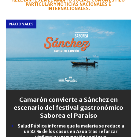
RELEVANTES EN EL ÁMBITO SOCIAL, CON UN ESTILO
PARTICULAR Y NOTICIAS NACIONALES E
INTERNACIONALES.
NACIONALES
Camarón convierte a Sánchez en
escenario del festival gastronómico
Saborea el Paraíso
Salud Pública informa que la malaria se reduce a
un 82 % de los casos en Azua tras reforzar
vigilancia y prevención sanitaria