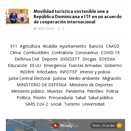
Movilidad turística sostenible une a
República Dominicana e ITF en un acuerdo
de cooperación internacional
30/07/2026
0
911
Agricultura
Alcaldía
Ayuntamiento
Bancos
CAASD
Clima
Combustibles
Contraloría
Coronavirus
COVID-19
Defensa Civil
Deporte
DIGESETT
Drogas
EDEEste
Educación
EE.UU
Emergencia
Fuerzas Armadas
Gobierno
INDRHI
Infectados
INFOTEP
Interior y policia
Junta Central Electoral
Justicia
Medio ambiente
Migración
MINISTERIO DE DEFENSA
Ministerio de Deportes
Ministerio público
Muertes
Pandemia
Petróleo
Policia
Política
Prisión
Procuraduría
Salud
Salud pública
SARS CoV-2
social
Turismo
Universidad