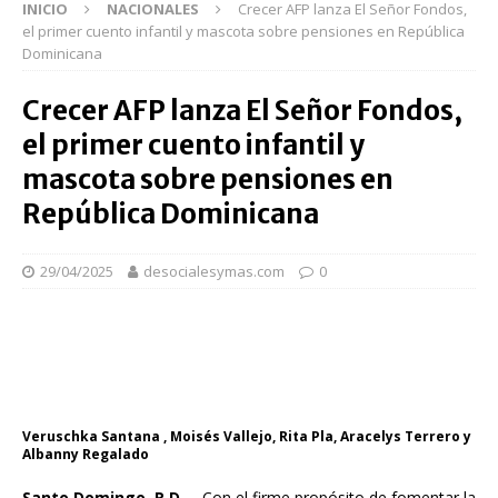
INICIO
NACIONALES
Crecer AFP lanza El Señor Fondos,
el primer cuento infantil y mascota sobre pensiones en República
Dominicana
Crecer AFP lanza El Señor Fondos,
el primer cuento infantil y
mascota sobre pensiones en
República Dominicana
29/04/2025
desocialesymas.com
0
Veruschka Santana , Moisés Vallejo, Rita Pla, Aracelys Terrero y
Albanny Regalado
Santo Domingo, R.D. –
Con el firme propósito de fomentar la