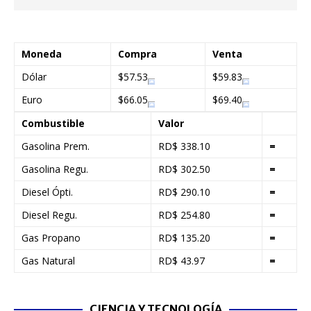
Moneda
Compra
Venta
Dólar
$57.53
$59.83
Euro
$66.05
$69.40
Combustible
Valor
Gasolina Prem.
RD$ 338.10
=
Gasolina Regu.
RD$ 302.50
=
Diesel Ópti.
RD$ 290.10
=
Diesel Regu.
RD$ 254.80
=
Gas Propano
RD$ 135.20
=
Gas Natural
RD$ 43.97
=
CIENCIA Y TECNOLOGÍA