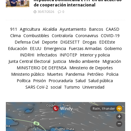
de cooperación internacional
30/07/2026
0
911
Agricultura
Alcaldía
Ayuntamiento
Bancos
CAASD
Clima
Combustibles
Contraloría
Coronavirus
COVID-19
Defensa Civil
Deporte
DIGESETT
Drogas
EDEEste
Educación
EE.UU
Emergencia
Fuerzas Armadas
Gobierno
INDRHI
Infectados
INFOTEP
Interior y policia
Junta Central Electoral
Justicia
Medio ambiente
Migración
MINISTERIO DE DEFENSA
Ministerio de Deportes
Ministerio público
Muertes
Pandemia
Petróleo
Policia
Política
Prisión
Procuraduría
Salud
Salud pública
SARS CoV-2
social
Turismo
Universidad