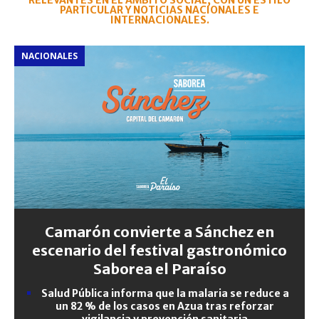
RELEVANTES EN EL ÁMBITO SOCIAL, CON UN ESTILO
PARTICULAR Y NOTICIAS NACIONALES E
INTERNACIONALES.
NACIONALES
Camarón convierte a Sánchez en
escenario del festival gastronómico
Saborea el Paraíso
Salud Pública informa que la malaria se reduce a
un 82 % de los casos en Azua tras reforzar
vigilancia y prevención sanitaria