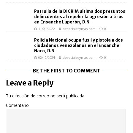
Patrulla de la DICRIM ultima dos presuntos
delincuentes al repeler la agresión a tiros
en Ensanche Luperón, D.N.
11/01/2022
desocialesymas.com
0
Policía Nacional ocupa fusil y pistola a dos
ciudadanos venezolanos en el Ensanche
Naco, D.N.
02/12/2024
desocialesymas.com
0
BE THE FIRST TO COMMENT
Leave a Reply
Tu dirección de correo no será publicada.
Comentario