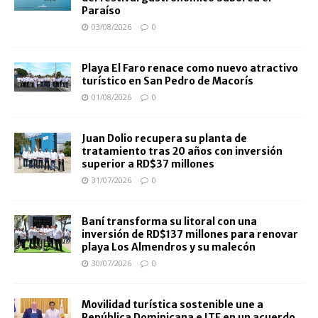
Paraíso
03/08/2026
0
Playa El Faro renace como nuevo atractivo
turístico en San Pedro de Macorís
01/08/2026
0
Juan Dolio recupera su planta de
tratamiento tras 20 años con inversión
superior a RD$37 millones
31/07/2026
0
Baní transforma su litoral con una
inversión de RD$137 millones para renovar
playa Los Almendros y su malecón
30/07/2026
0
Movilidad turística sostenible une a
República Dominicana e ITF en un acuerdo