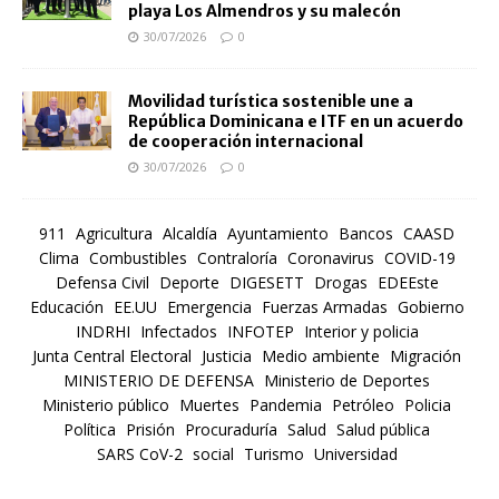
playa Los Almendros y su malecón
30/07/2026
0
Movilidad turística sostenible une a
República Dominicana e ITF en un acuerdo
de cooperación internacional
30/07/2026
0
911
Agricultura
Alcaldía
Ayuntamiento
Bancos
CAASD
Clima
Combustibles
Contraloría
Coronavirus
COVID-19
Defensa Civil
Deporte
DIGESETT
Drogas
EDEEste
Educación
EE.UU
Emergencia
Fuerzas Armadas
Gobierno
INDRHI
Infectados
INFOTEP
Interior y policia
Junta Central Electoral
Justicia
Medio ambiente
Migración
MINISTERIO DE DEFENSA
Ministerio de Deportes
Ministerio público
Muertes
Pandemia
Petróleo
Policia
Política
Prisión
Procuraduría
Salud
Salud pública
SARS CoV-2
social
Turismo
Universidad