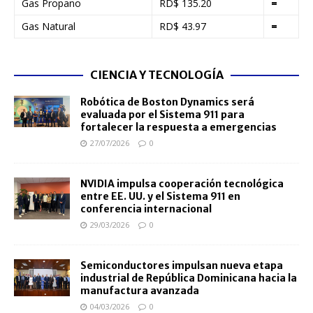
Gas Propano
RD$ 135.20
=
Gas Natural
RD$ 43.97
=
CIENCIA Y TECNOLOGÍA
Robótica de Boston Dynamics será
evaluada por el Sistema 911 para
fortalecer la respuesta a emergencias
27/07/2026
0
NVIDIA impulsa cooperación tecnológica
entre EE. UU. y el Sistema 911 en
conferencia internacional
29/03/2026
0
Semiconductores impulsan nueva etapa
industrial de República Dominicana hacia la
manufactura avanzada
04/03/2026
0