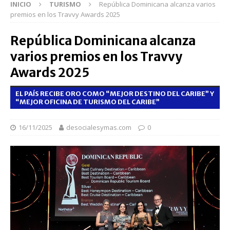
INICIO
TURISMO
República Dominicana alcanza varios
premios en los Travvy Awards 2025
República Dominicana alcanza
varios premios en los Travvy
Awards 2025
EL PAÍS RECIBE ORO COMO “MEJOR DESTINO DEL CARIBE” Y
“MEJOR OFICINA DE TURISMO DEL CARIBE”
16/11/2025
desocialesymas.com
0