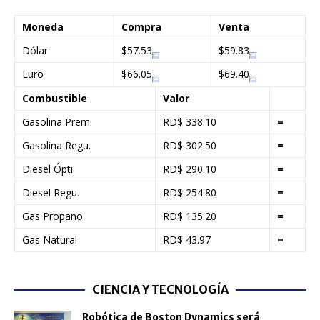
Moneda
Compra
Venta
Dólar
$57.53
$59.83
Euro
$66.05
$69.40
Combustible
Valor
Gasolina Prem.
RD$ 338.10
=
Gasolina Regu.
RD$ 302.50
=
Diesel Ópti.
RD$ 290.10
=
Diesel Regu.
RD$ 254.80
=
Gas Propano
RD$ 135.20
=
Gas Natural
RD$ 43.97
=
CIENCIA Y TECNOLOGÍA
Robótica de Boston Dynamics será