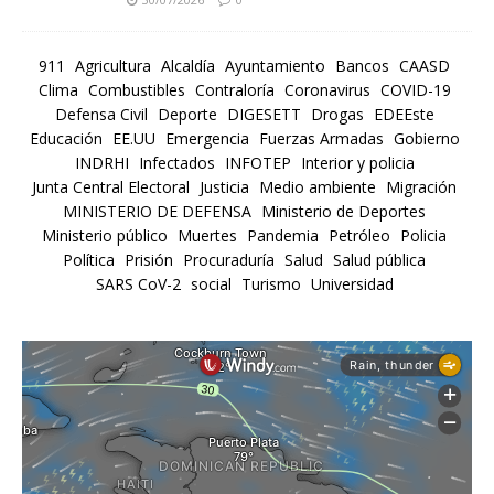
911
Agricultura
Alcaldía
Ayuntamiento
Bancos
CAASD
Clima
Combustibles
Contraloría
Coronavirus
COVID-19
Defensa Civil
Deporte
DIGESETT
Drogas
EDEEste
Educación
EE.UU
Emergencia
Fuerzas Armadas
Gobierno
INDRHI
Infectados
INFOTEP
Interior y policia
Junta Central Electoral
Justicia
Medio ambiente
Migración
MINISTERIO DE DEFENSA
Ministerio de Deportes
Ministerio público
Muertes
Pandemia
Petróleo
Policia
Política
Prisión
Procuraduría
Salud
Salud pública
SARS CoV-2
social
Turismo
Universidad