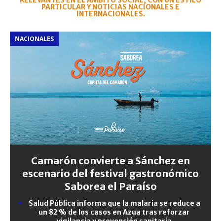
RELEVANTES EN EL ÁMBITO SOCIAL, CON UN ESTILO
PARTICULAR Y NOTICIAS NACIONALES E
INTERNACIONALES.
NACIONALES
Camarón convierte a Sánchez en
escenario del festival gastronómico
Saborea el Paraíso
Salud Pública informa que la malaria se reduce a
un 82 % de los casos en Azua tras reforzar
vigilancia y prevención sanitaria