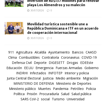
inversión de RD$137 millones para renovar
playa Los Almendros y su malecón
30/07/2026
0
Movilidad turística sostenible une a
República Dominicana e ITF en un acuerdo
de cooperación internacional
30/07/2026
0
911
Agricultura
Alcaldía
Ayuntamiento
Bancos
CAASD
Clima
Combustibles
Contraloría
Coronavirus
COVID-19
Defensa Civil
Deporte
DIGESETT
Drogas
EDEEste
Educación
EE.UU
Emergencia
Fuerzas Armadas
Gobierno
INDRHI
Infectados
INFOTEP
Interior y policia
Junta Central Electoral
Justicia
Medio ambiente
Migración
MINISTERIO DE DEFENSA
Ministerio de Deportes
Ministerio público
Muertes
Pandemia
Petróleo
Policia
Política
Prisión
Procuraduría
Salud
Salud pública
SARS CoV-2
social
Turismo
Universidad