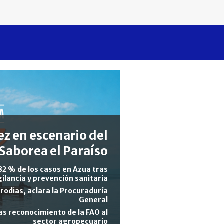
z en escenario del
Saborea el Paraíso
82 % de los casos en Azua tras
gilancia y prevención sanitaria
rodias, aclara la Procuraduría
General
s reconocimiento de la FAO al
sector agropecuario