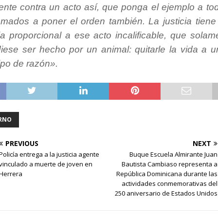
nte contra un acto así, que ponga el ejemplo a to
lamados a poner el orden también.
La justicia tien
a proporcional a ese acto incalificable, que sola
diese ser hecho por un animal: quitarle la vida a u
ipo de razón».
RNO
PREVIOUS
NEXT
Policía entrega a la justicia agente
Buque Escuela Almirante Juan
vinculado a muerte de joven en
Bautista Cambiaso representa a
Herrera
República Dominicana durante las
actividades conmemorativas del
250 aniversario de Estados Unidos