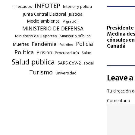
INFOTEP
Interior y policia
Infectados
Justicia
Junta Central Electoral
Medio ambiente
Migración
Presidente 
MINISTERIO DE DEFENSA
Medina des
Ministerio de Deportes
Ministerio público
cónsules en 
Policia
Pandemia
Muertes
Petróleo
Canadá
Política
Prisión
Procuraduría
Salud
Salud pública
SARS CoV-2
social
Turismo
Universidad
Leave a
Tu dirección d
Comentario