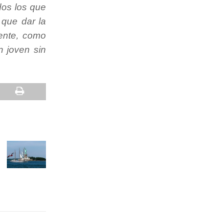
dos los que
e que dar la
mente, como
n joven sin