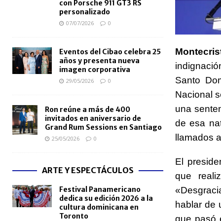
con Porsche 911 GT3 RS
personalizado
07/07/2026
0
Montecrist
Eventos del Cibao celebra 25
años y presenta nueva
indignació
imagen corporativa
Santo Dom
29/05/2026
0
Nacional s
una senten
Ron reúne a más de 400
invitados en aniversario de
de esa nat
Grand Rum Sessions en Santiago
llamados a
25/05/2026
0
El preside
ARTE Y ESPECTÁCULOS
que reali
Festival Panamericano
«Desgraci
dedica su edición 2026 a la
hablar de 
cultura dominicana en
Toronto
que pasó 