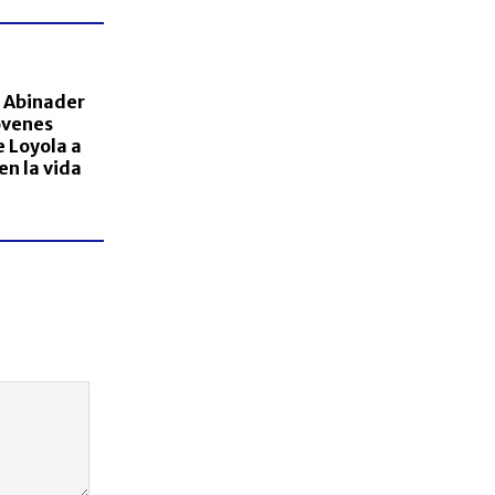
e Abinader
óvenes
 Loyola a
en la vida