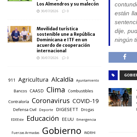
contunde
Los Almendros y su malecón
30/07/2026
0
están l
sentenci
Movilidad turística
dije, pu
sostenible une a República
ningún t
Dominicana e ITF en un
acuerdo de cooperación
internacional
30/07/2026
0
GOBIE
Alcaldía
Agricultura
911
Ayuntamiento
Clima
CAASD
Combustibles
Bancos
Coronavirus
COVID-19
Contraloría
DIGESETT
Defensa Civil
Drogas
Deporte
Educación
EE.UU
EDEEste
Emergencia
Gobierno
INDRHI
Fuerzas Armadas