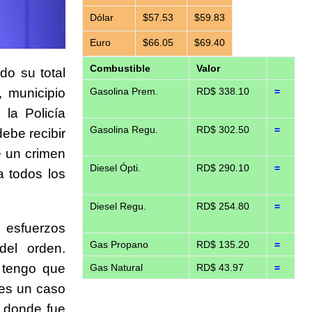
Dólar
$57.53
$59.83
Euro
$66.05
$69.40
Combustible
Valor
do su total
, municipio
Gasolina Prem.
RD$ 338.10
=
la Policía
Gasolina Regu.
RD$ 302.50
=
ebe recibir
e un crimen
Diesel Ópti.
RD$ 290.10
=
a todos los
Diesel Regu.
RD$ 254.80
=
s esfuerzos
Gas Propano
RD$ 135.20
=
del orden.
 tengo que
Gas Natural
RD$ 43.97
=
 es un caso
 donde fue