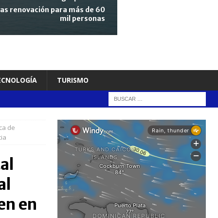
tras renovación para más de 60
mil personas
TECNOLOGÍA
TURISMO
ica de
cia
al
al
en en