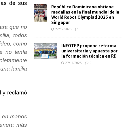
ias de sus
República Dominicana obtiene
medallas en la final mundial de la
World Robot Olympiad 2025 en
Singapur
 para que no
22/12/2025
0
lia, todos
video, como
INFOTEP propone reforma
universitaria y apuesta por
e no tenía
la formación técnica en RD
mpletamente
27/11/2025
0
una familia
l y reclamó
á en manos
manera más