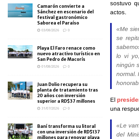
sostuvo q
Camarón convierte a
actos.
Sánchez en escenario del
festival gastronómico
Saborea el Paraíso
«Me sien
03/08/2026
0
se repi
sabemos
Playa El Faro renace como
nuevo atractivo turístico en
lo vi y
San Pedro de Macorís
ningún 
01/08/2026
0
normal. 
honorab
Juan Dolio recupera su
planta de tratamiento tras
20 años con inversión
El
preside
superior a RD$37 millones
una respue
31/07/2026
0
«Le vam
Baní transforma su litoral
con una inversión de RD$137
del Mini
millones para renovar playa