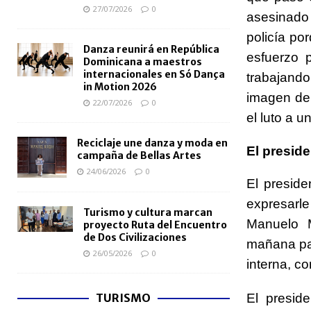
27/07/2026
0
asesinado
policía p
Danza reunirá en República
esfuerzo 
Dominicana a maestros
internacionales en Só Dança
trabajando
in Motion 2026
imagen de
22/07/2026
0
el luto a u
Reciclaje une danza y moda en
El preside
campaña de Bellas Artes
24/06/2026
0
El presid
expresar
Turismo y cultura marcan
Manuelo M
proyecto Ruta del Encuentro
de Dos Civilizaciones
mañana pa
26/05/2026
0
interna, c
El presid
TURISMO