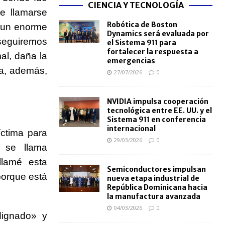
CIENCIA Y TECNOLOGÍA
e llamarse
Robótica de Boston
o un enorme
Dynamics será evaluada por
seguiremos
el Sistema 911 para
fortalecer la respuesta a
al, daña la
emergencias
va, además,
27/07/2026
0
NVIDIA impulsa cooperación
tecnológica entre EE. UU. y el
Sistema 911 en conferencia
internacional
íctima para
29/03/2026
0
e se llama
llamé esta
Semiconductores impulsan
porque está
nueva etapa industrial de
República Dominicana hacia
la manufactura avanzada
04/03/2026
0
dignado» y