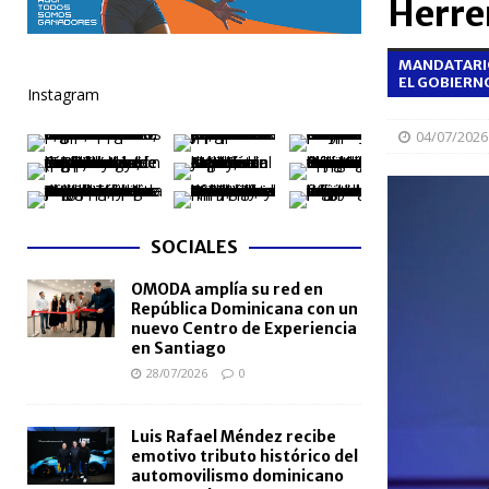
Herrer
[ 06/08/2026 ]
Becas internacionales benefician a 
MANDATARIO
extranjero
NACIONALES
EL GOBIERN
Instagram
[ 05/08/2026 ]
Meta RD 2036 reúne a Gobierno, unive
04/07/2026
nacional
NACIONALES
[ 05/08/2026 ]
Lactancia materna fortalece la salu
[ 05/08/2026 ]
TRAE incorpora 29 autobuses para am
SOCIALES
NACIONALES
OMODA amplía su red en
República Dominicana con un
nuevo Centro de Experiencia
en Santiago
28/07/2026
0
Luis Rafael Méndez recibe
emotivo tributo histórico del
automovilismo dominicano