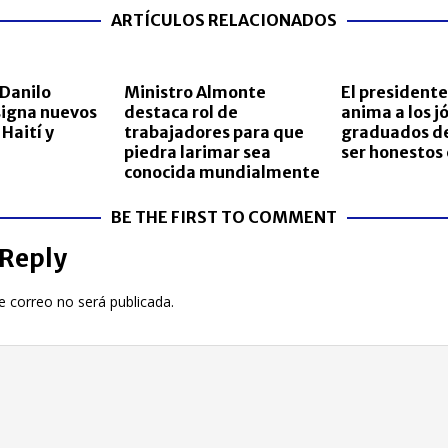
ARTÍCULOS RELACIONADOS
Danilo
Ministro Almonte
El president
igna nuevos
destaca rol de
anima a los j
Haití y
trabajadores para que
graduados de
piedra larimar sea
ser honestos 
conocida mundialmente
BE THE FIRST TO COMMENT
 Reply
e correo no será publicada.