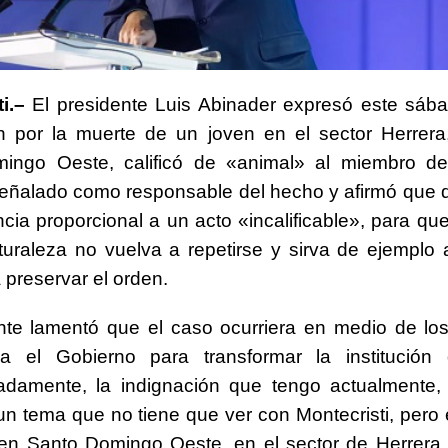
i.–
El presidente Luis Abinader expresó este sába
n por la muerte de un joven en el sector Herrera
ingo Oeste, calificó de «animal» al miembro de 
eñalado como responsable del hecho y afirmó que d
cia proporcional a un acto «incalificable», para qu
uraleza no vuelva a repetirse y sirva de ejemplo 
 preservar el orden.
nte lamentó que el caso ocurriera en medio de lo
za el Gobierno para transformar la institución 
adamente, la indignación que tengo actualmente,
un tema que no tiene que ver con Montecristi, pero
en Santo Domingo Oeste, en el sector de Herrera,