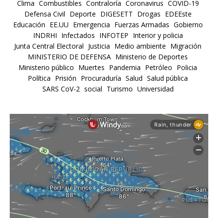
Clima
Combustibles
Contraloría
Coronavirus
COVID-19
Defensa Civil
Deporte
DIGESETT
Drogas
EDEEste
Educación
EE.UU
Emergencia
Fuerzas Armadas
Gobierno
INDRHI
Infectados
INFOTEP
Interior y policia
Junta Central Electoral
Justicia
Medio ambiente
Migración
MINISTERIO DE DEFENSA
Ministerio de Deportes
Ministerio público
Muertes
Pandemia
Petróleo
Policia
Política
Prisión
Procuraduría
Salud
Salud pública
SARS CoV-2
social
Turismo
Universidad