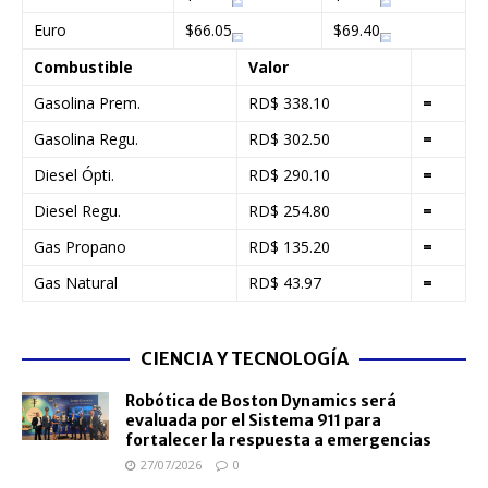
Euro
$66.05
$69.40
Combustible
Valor
Gasolina Prem.
RD$ 338.10
=
Gasolina Regu.
RD$ 302.50
=
Diesel Ópti.
RD$ 290.10
=
Diesel Regu.
RD$ 254.80
=
Gas Propano
RD$ 135.20
=
Gas Natural
RD$ 43.97
=
CIENCIA Y TECNOLOGÍA
Robótica de Boston Dynamics será
evaluada por el Sistema 911 para
fortalecer la respuesta a emergencias
27/07/2026
0