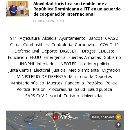
Movilidad turística sostenible une a
República Dominicana e ITF en un acuerdo
de cooperación internacional
30/07/2026
0
911
Agricultura
Alcaldía
Ayuntamiento
Bancos
CAASD
Clima
Combustibles
Contraloría
Coronavirus
COVID-19
Defensa Civil
Deporte
DIGESETT
Drogas
EDEEste
Educación
EE.UU
Emergencia
Fuerzas Armadas
Gobierno
INDRHI
Infectados
INFOTEP
Interior y policia
Junta Central Electoral
Justicia
Medio ambiente
Migración
MINISTERIO DE DEFENSA
Ministerio de Deportes
Ministerio público
Muertes
Pandemia
Petróleo
Policia
Política
Prisión
Procuraduría
Salud
Salud pública
SARS CoV-2
social
Turismo
Universidad