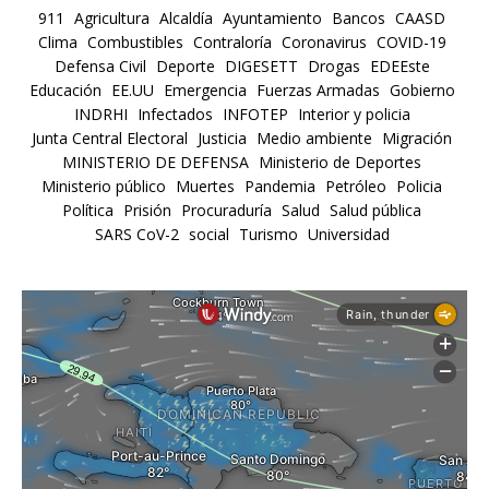
911
Agricultura
Alcaldía
Ayuntamiento
Bancos
CAASD
Clima
Combustibles
Contraloría
Coronavirus
COVID-19
Defensa Civil
Deporte
DIGESETT
Drogas
EDEEste
Educación
EE.UU
Emergencia
Fuerzas Armadas
Gobierno
INDRHI
Infectados
INFOTEP
Interior y policia
Junta Central Electoral
Justicia
Medio ambiente
Migración
MINISTERIO DE DEFENSA
Ministerio de Deportes
Ministerio público
Muertes
Pandemia
Petróleo
Policia
Política
Prisión
Procuraduría
Salud
Salud pública
SARS CoV-2
social
Turismo
Universidad