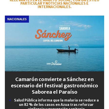
RELEVANTES EN EL ÁMBITO SOCIAL, CON UN ESTILO
PARTICULAR Y NOTICIAS NACIONALES E
INTERNACIONALES.
NACIONALES
Camarón convierte a Sánchez en
escenario del festival gastronómico
Saborea el Paraíso
Salud Pública informa que la malaria se reduce a
un 82 % de los casos en Azua tras reforzar
vigilancia y prevención sanitaria