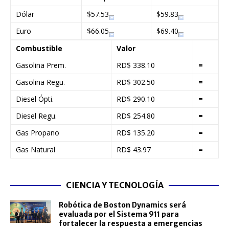
Dólar
$57.53
$59.83
Euro
$66.05
$69.40
Combustible
Valor
Gasolina Prem.
RD$ 338.10
=
Gasolina Regu.
RD$ 302.50
=
Diesel Ópti.
RD$ 290.10
=
Diesel Regu.
RD$ 254.80
=
Gas Propano
RD$ 135.20
=
Gas Natural
RD$ 43.97
=
CIENCIA Y TECNOLOGÍA
Robótica de Boston Dynamics será
evaluada por el Sistema 911 para
fortalecer la respuesta a emergencias