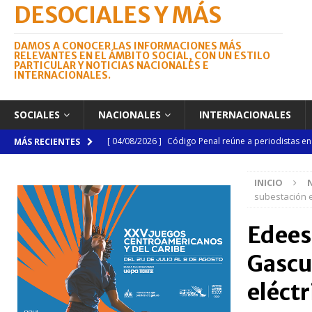
DESOCIALES Y MÁS
DAMOS A CONOCER LAS INFORMACIONES MÁS
RELEVANTES EN EL ÁMBITO SOCIAL, CON UN ESTILO
PARTICULAR Y NOTICIAS NACIONALES E
INTERNACIONALES.
SOCIALES
NACIONALES
INTERNACIONALES
[ 04/08/2026 ]
Arritmia puede explicar por qué el c
MÁS RECIENTES
[ 04/08/2026 ]
Amistad 2026 llevará atención médica
INICIO
[ 04/08/2026 ]
Migración somete a la justicia a h
subestación e
NACIONALES
Edeest
[ 06/08/2026 ]
Mujer reportada como desaparecida 
Gascu
en la avenida Las Américas
NACIONALES
[ 06/08/2026 ]
Becas internacionales benefician a 
eléctr
extranjero
NACIONALES