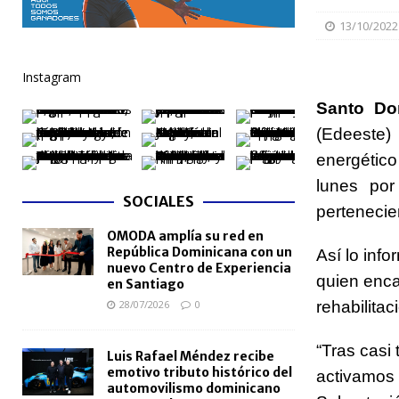
[ 05/08/2026 ]
Meta RD 2036 reúne a Gobierno, unive
13/10/2022
nacional
NACIONALES
Instagram
[ 05/08/2026 ]
Lactancia materna fortalece la salu
Santo Do
[ 05/08/2026 ]
TRAE incorpora 29 autobuses para am
(Edeeste) r
NACIONALES
energético
[ 05/08/2026 ]
Santo Domingo celebra 528 años con
lunes por
SOCIALES
NACIONALES
pertenecien
OMODA amplía su red en
[ 04/08/2026 ]
Código Penal reúne a periodistas e
República Dominicana con un
Así lo inf
NACIONALES
nuevo Centro de Experiencia
quien enca
en Santiago
28/07/2026
0
rehabilita
“Tras casi 
Luis Rafael Méndez recibe
emotivo tributo histórico del
activamos 
automovilismo dominicano