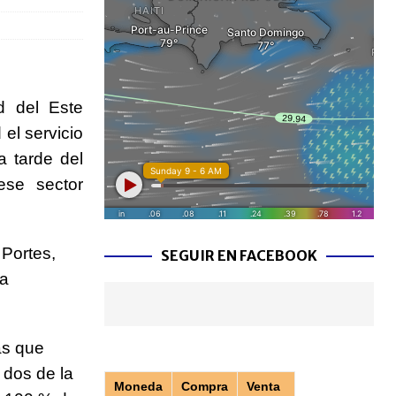
d del Este
 el servicio
a tarde del
ese sector
 Portes,
SEGUIR EN FACEBOOK
la
as que
 dos de la
Moneda
Compra
Venta