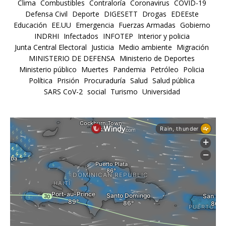
Clima
Combustibles
Contraloría
Coronavirus
COVID-19
Defensa Civil
Deporte
DIGESETT
Drogas
EDEEste
Educación
EE.UU
Emergencia
Fuerzas Armadas
Gobierno
INDRHI
Infectados
INFOTEP
Interior y policia
Junta Central Electoral
Justicia
Medio ambiente
Migración
MINISTERIO DE DEFENSA
Ministerio de Deportes
Ministerio público
Muertes
Pandemia
Petróleo
Policia
Política
Prisión
Procuraduría
Salud
Salud pública
SARS CoV-2
social
Turismo
Universidad