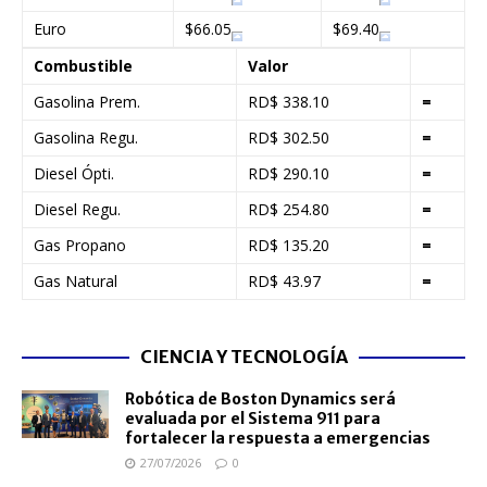
Euro
$66.05
$69.40
Combustible
Valor
Gasolina Prem.
RD$ 338.10
=
Gasolina Regu.
RD$ 302.50
=
Diesel Ópti.
RD$ 290.10
=
Diesel Regu.
RD$ 254.80
=
Gas Propano
RD$ 135.20
=
Gas Natural
RD$ 43.97
=
CIENCIA Y TECNOLOGÍA
Robótica de Boston Dynamics será
evaluada por el Sistema 911 para
fortalecer la respuesta a emergencias
27/07/2026
0