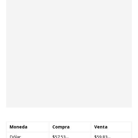
Moneda
Compra
Venta
Dólar
$57.53
$59.83