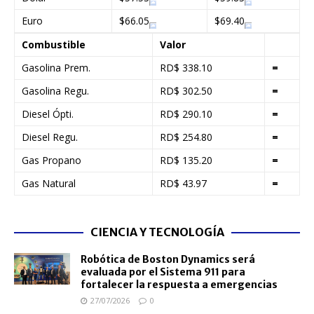
Euro
$66.05
$69.40
Combustible
Valor
Gasolina Prem.
RD$ 338.10
=
Gasolina Regu.
RD$ 302.50
=
Diesel Ópti.
RD$ 290.10
=
Diesel Regu.
RD$ 254.80
=
Gas Propano
RD$ 135.20
=
Gas Natural
RD$ 43.97
=
CIENCIA Y TECNOLOGÍA
Robótica de Boston Dynamics será
evaluada por el Sistema 911 para
fortalecer la respuesta a emergencias
27/07/2026
0