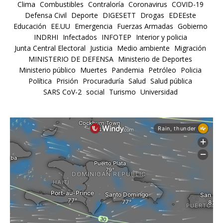
Clima
Combustibles
Contraloría
Coronavirus
COVID-19
Defensa Civil
Deporte
DIGESETT
Drogas
EDEEste
Educación
EE.UU
Emergencia
Fuerzas Armadas
Gobierno
INDRHI
Infectados
INFOTEP
Interior y policia
Junta Central Electoral
Justicia
Medio ambiente
Migración
MINISTERIO DE DEFENSA
Ministerio de Deportes
Ministerio público
Muertes
Pandemia
Petróleo
Policia
Política
Prisión
Procuraduría
Salud
Salud pública
SARS CoV-2
social
Turismo
Universidad