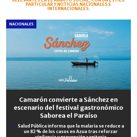
RELEVANTES EN EL ÁMBITO SOCIAL, CON UN ESTILO
PARTICULAR Y NOTICIAS NACIONALES E
INTERNACIONALES.
NACIONALES
Camarón convierte a Sánchez en
escenario del festival gastronómico
Saborea el Paraíso
Salud Pública informa que la malaria se reduce a
un 82 % de los casos en Azua tras reforzar
vigilancia y prevención sanitaria