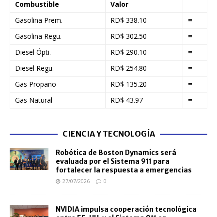
Combustible
Valor
Gasolina Prem.
RD$ 338.10
=
Gasolina Regu.
RD$ 302.50
=
Diesel Ópti.
RD$ 290.10
=
Diesel Regu.
RD$ 254.80
=
Gas Propano
RD$ 135.20
=
Gas Natural
RD$ 43.97
=
CIENCIA Y TECNOLOGÍA
Robótica de Boston Dynamics será
evaluada por el Sistema 911 para
fortalecer la respuesta a emergencias
27/07/2026
0
NVIDIA impulsa cooperación tecnológica