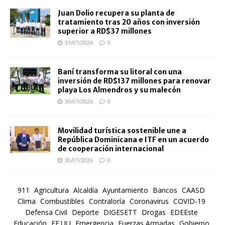
Juan Dolio recupera su planta de
tratamiento tras 20 años con inversión
superior a RD$37 millones
31/07/2026
0
Baní transforma su litoral con una
inversión de RD$137 millones para renovar
playa Los Almendros y su malecón
30/07/2026
0
Movilidad turística sostenible une a
República Dominicana e ITF en un acuerdo
de cooperación internacional
30/07/2026
0
911
Agricultura
Alcaldía
Ayuntamiento
Bancos
CAASD
Clima
Combustibles
Contraloría
Coronavirus
COVID-19
Defensa Civil
Deporte
DIGESETT
Drogas
EDEEste
Educación
EE.UU
Emergencia
Fuerzas Armadas
Gobierno