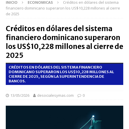
INICIO
ECONOMICAS
Créditos en dólares del sistema
financiero dominicano superaron los US$10,228 millones al cierre
de 2025
Créditos en dólares del sistema
financiero dominicano superaron
los US$10,228 millones al cierre de
2025
CRÉDITOS EN DÓLARES DEL SISTEMA FINANCIERO
DOMINICANO SUPERARON LOS US$10,228 MILLONES AL
CIERRE DE 2025, SEGÚN LA SUPERINTENDENCIA DE
BANCOS.
13/05/2026
desocialesymas.com
0