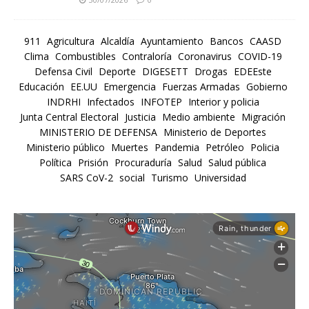
911
Agricultura
Alcaldía
Ayuntamiento
Bancos
CAASD
Clima
Combustibles
Contraloría
Coronavirus
COVID-19
Defensa Civil
Deporte
DIGESETT
Drogas
EDEEste
Educación
EE.UU
Emergencia
Fuerzas Armadas
Gobierno
INDRHI
Infectados
INFOTEP
Interior y policia
Junta Central Electoral
Justicia
Medio ambiente
Migración
MINISTERIO DE DEFENSA
Ministerio de Deportes
Ministerio público
Muertes
Pandemia
Petróleo
Policia
Política
Prisión
Procuraduría
Salud
Salud pública
SARS CoV-2
social
Turismo
Universidad