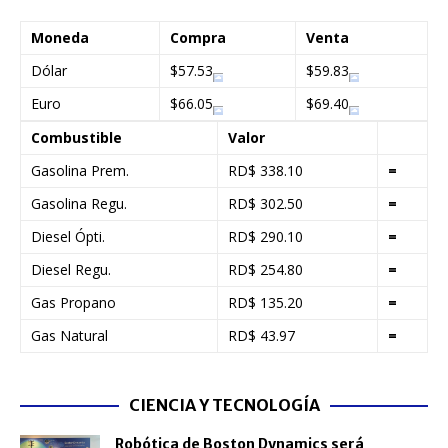
Moneda
Compra
Venta
Dólar
$57.53
$59.83
Euro
$66.05
$69.40
Combustible
Valor
Gasolina Prem.
RD$ 338.10
=
Gasolina Regu.
RD$ 302.50
=
Diesel Ópti.
RD$ 290.10
=
Diesel Regu.
RD$ 254.80
=
Gas Propano
RD$ 135.20
=
Gas Natural
RD$ 43.97
=
CIENCIA Y TECNOLOGÍA
Robótica de Boston Dynamics será