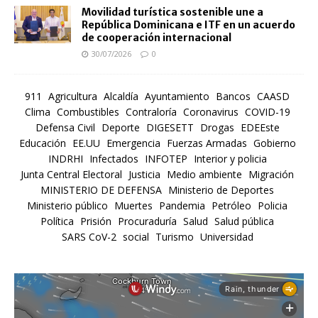
Movilidad turística sostenible une a
República Dominicana e ITF en un acuerdo
de cooperación internacional
30/07/2026
0
911
Agricultura
Alcaldía
Ayuntamiento
Bancos
CAASD
Clima
Combustibles
Contraloría
Coronavirus
COVID-19
Defensa Civil
Deporte
DIGESETT
Drogas
EDEEste
Educación
EE.UU
Emergencia
Fuerzas Armadas
Gobierno
INDRHI
Infectados
INFOTEP
Interior y policia
Junta Central Electoral
Justicia
Medio ambiente
Migración
MINISTERIO DE DEFENSA
Ministerio de Deportes
Ministerio público
Muertes
Pandemia
Petróleo
Policia
Política
Prisión
Procuraduría
Salud
Salud pública
SARS CoV-2
social
Turismo
Universidad