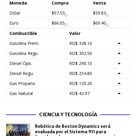
Moneda
Compra
Venta
Dólar
$57.53
$59.83
Euro
$66.05
$69.40
Combustible
Valor
Gasolina Prem.
RD$ 338.10
=
Gasolina Regu.
RD$ 302.50
=
Diesel Ópti.
RD$ 290.10
=
Diesel Regu.
RD$ 254.80
=
Gas Propano
RD$ 135.20
=
Gas Natural
RD$ 43.97
=
CIENCIA Y TECNOLOGÍA
Robótica de Boston Dynamics será
evaluada por el Sistema 911 para