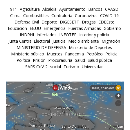
911
Agricultura
Alcaldía
Ayuntamiento
Bancos
CAASD
Clima
Combustibles
Contraloría
Coronavirus
COVID-19
Defensa Civil
Deporte
DIGESETT
Drogas
EDEEste
Educación
EE.UU
Emergencia
Fuerzas Armadas
Gobierno
INDRHI
Infectados
INFOTEP
Interior y policia
Junta Central Electoral
Justicia
Medio ambiente
Migración
MINISTERIO DE DEFENSA
Ministerio de Deportes
Ministerio público
Muertes
Pandemia
Petróleo
Policia
Política
Prisión
Procuraduría
Salud
Salud pública
SARS CoV-2
social
Turismo
Universidad