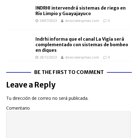
INDRHI intervendrá sistemas de riego en
Río Limpio y Guayajayuco
24/07/2023
desocialesymas.com
0
Indrhi informa que el canal La Vigía será
complementado con sistemas de bombeo
en diques
28/12/2023
desocialesymas.com
0
BE THE FIRST TO COMMENT
Leave a Reply
Tu dirección de correo no será publicada.
Comentario