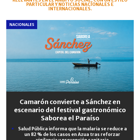
RELEVANTES EN EL ÁMBITO SOCIAL, CON UN ESTILO
PARTICULAR Y NOTICIAS NACIONALES E
INTERNACIONALES.
NACIONALES
Camarón convierte a Sánchez en
escenario del festival gastronómico
Saborea el Paraíso
Salud Pública informa que la malaria se reduce a
un 82 % de los casos en Azua tras reforzar
vigilancia y prevención sanitaria