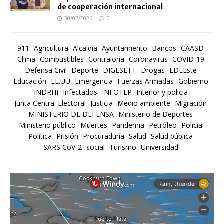
de cooperación internacional
30/07/2026
0
911
Agricultura
Alcaldía
Ayuntamiento
Bancos
CAASD
Clima
Combustibles
Contraloría
Coronavirus
COVID-19
Defensa Civil
Deporte
DIGESETT
Drogas
EDEEste
Educación
EE.UU
Emergencia
Fuerzas Armadas
Gobierno
INDRHI
Infectados
INFOTEP
Interior y policia
Junta Central Electoral
Justicia
Medio ambiente
Migración
MINISTERIO DE DEFENSA
Ministerio de Deportes
Ministerio público
Muertes
Pandemia
Petróleo
Policia
Política
Prisión
Procuraduría
Salud
Salud pública
SARS CoV-2
social
Turismo
Universidad