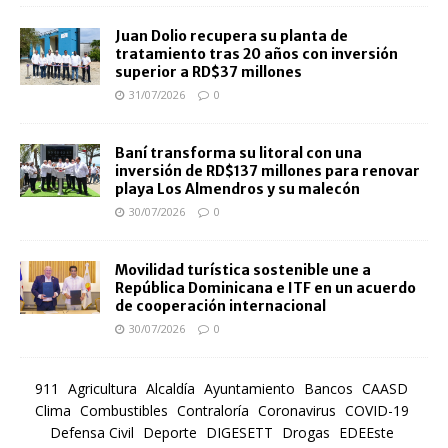
Juan Dolio recupera su planta de
tratamiento tras 20 años con inversión
superior a RD$37 millones
31/07/2026
0
Baní transforma su litoral con una
inversión de RD$137 millones para renovar
playa Los Almendros y su malecón
30/07/2026
0
Movilidad turística sostenible une a
República Dominicana e ITF en un acuerdo
de cooperación internacional
30/07/2026
0
911
Agricultura
Alcaldía
Ayuntamiento
Bancos
CAASD
Clima
Combustibles
Contraloría
Coronavirus
COVID-19
Defensa Civil
Deporte
DIGESETT
Drogas
EDEEste