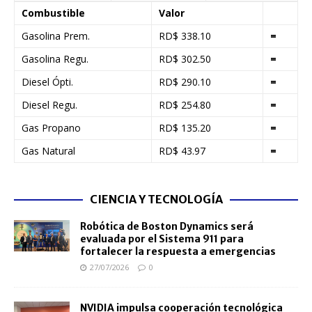
Combustible
Valor
Gasolina Prem.
RD$ 338.10
=
Gasolina Regu.
RD$ 302.50
=
Diesel Ópti.
RD$ 290.10
=
Diesel Regu.
RD$ 254.80
=
Gas Propano
RD$ 135.20
=
Gas Natural
RD$ 43.97
=
CIENCIA Y TECNOLOGÍA
Robótica de Boston Dynamics será
evaluada por el Sistema 911 para
fortalecer la respuesta a emergencias
27/07/2026
0
NVIDIA impulsa cooperación tecnológica