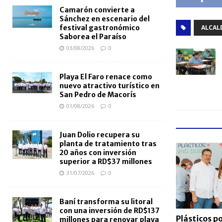
Camarón convierte a
Sánchez en escenario del
ALCAL
festival gastronómico
Saborea el Paraíso
03/08/2026
0
Playa El Faro renace como
nuevo atractivo turístico en
San Pedro de Macorís
01/08/2026
0
Juan Dolio recupera su
planta de tratamiento tras
20 años con inversión
superior a RD$37 millones
31/07/2026
0
Baní transforma su litoral
con una inversión de RD$137
Plásticos po
millones para renovar playa