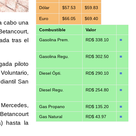
Dólar
$57.53
$59.83
Euro
$66.05
$69.40
 a cabo una
Combustible
Valor
Betancourt,
ada tras el
Gasolina Prem.
RD$ 338.10
=
Gasolina Regu.
RD$ 302.50
=
gada piloto
Voluntario,
Diesel Ópti.
RD$ 290.10
=
diantil San
Diesel Regu.
RD$ 254.80
=
 Mercedes,
Gas Propano
RD$ 135.20
=
 Betancourt
Gas Natural
RD$ 43.97
=
) hasta la