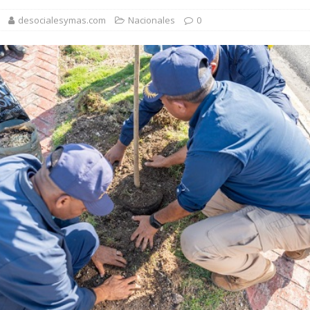
1,500 jóvenes dominicanos para estudiar maestrías y doctorados en el
desocialesymas.com
Nacionales
0
rsidades y sector privado para definir la estrategia de desarrollo
d del bebé y la madre, destaca Hospiten Santo Domingo
SALUD
pliar el transporte escolar antes del inicio del año lectivo 2026-2027
 balance de obras urbanas y nuevos proyectos para la capital