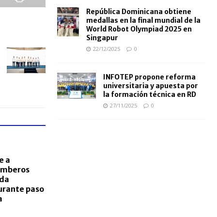
República Dominicana obtiene
medallas en la final mundial de la
World Robot Olympiad 2025 en
Singapur
22/12/2025
0
INFOTEP propone reforma
universitaria y apuesta por
la formación técnica en RD
27/11/2025
0
e a
omberos
ada
urante paso
a