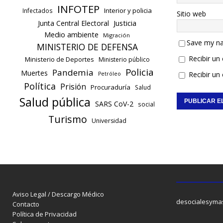
INFOTEP
Interior y policia
Infectados
Sitio web
Justicia
Junta Central Electoral
Medio ambiente
Migración
Save my na
MINISTERIO DE DEFENSA
Recibir un
Ministerio de Deportes
Ministerio público
Policia
Pandemia
Muertes
Recibir un
Petróleo
Política
Prisión
Procuraduría
Salud
Salud pública
SARS CoV-2
social
Turismo
Universidad
Aviso Legal / Descargo Médico
desocialesyma
Contacto
Política de Privacidad