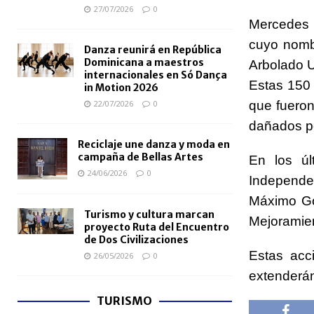
27/07/2026
0
Mercedes 
cuyo nombr
Danza reunirá en República
Dominicana a maestros
Arbolado U
internacionales en Só Dança
Estas 150
in Motion 2026
22/07/2026
0
que fueron
dañados po
Reciclaje une danza y moda en
campaña de Bellas Artes
En los úl
24/06/2026
0
Independe
Máximo Gó
Turismo y cultura marcan
Mejoramien
proyecto Ruta del Encuentro
de Dos Civilizaciones
Estas acc
26/05/2026
0
extenderán
TURISMO