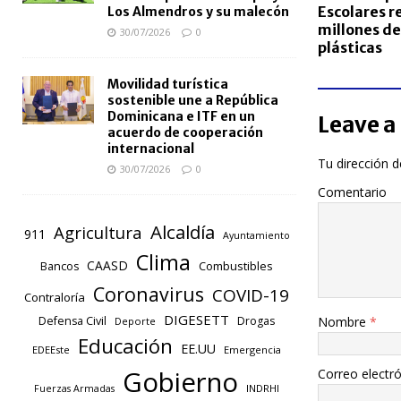
Escolares r
Los Almendros y su malecón
millones de
30/07/2026
0
plásticas
Movilidad turística
sostenible une a República
Dominicana e ITF en un
Leave a
acuerdo de cooperación
internacional
Tu dirección d
30/07/2026
0
Comentario
Alcaldía
Agricultura
911
Ayuntamiento
Clima
CAASD
Combustibles
Bancos
Coronavirus
COVID-19
Contraloría
DIGESETT
Defensa Civil
Drogas
Nombre
*
Deporte
Educación
EE.UU
EDEEste
Emergencia
Gobierno
Correo electr
INDRHI
Fuerzas Armadas