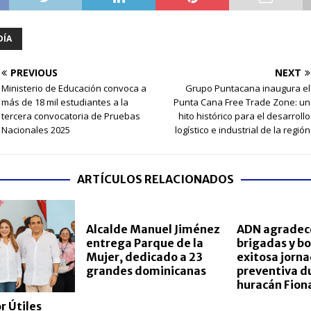
DÍA
PREVIOUS
NEXT
Ministerio de Educación convoca a
Grupo Puntacana inaugura el
más de 18 mil estudiantes a la
Punta Cana Free Trade Zone: un
tercera convocatoria de Pruebas
hito histórico para el desarrollo
Nacionales 2025
logístico e industrial de la región
ARTÍCULOS RELACIONADOS
Alcalde Manuel Jiménez
ADN agradec
entrega Parque de la
brigadas y b
Mujer, dedicado a 23
exitosa jorn
grandes dominicanas
preventiva d
huracán Fion
r Útiles