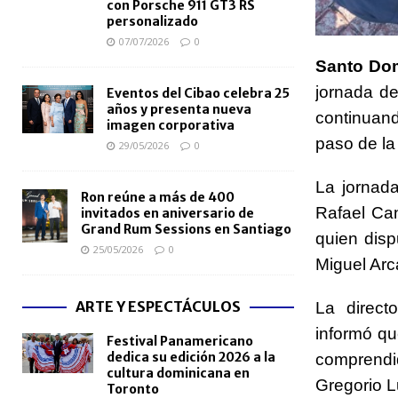
con Porsche 911 GT3 RS
personalizado
07/07/2026
0
Santo Do
jornada de
Eventos del Cibao celebra 25
años y presenta nueva
continuand
imagen corporativa
paso de la
29/05/2026
0
La jornada
Ron reúne a más de 400
Rafael Can
invitados en aniversario de
Grand Rum Sessions en Santiago
quien disp
25/05/2026
0
Miguel Arc
ARTE Y ESPECTÁCULOS
La direct
informó qu
Festival Panamericano
dedica su edición 2026 a la
comprendi
cultura dominicana en
Gregorio L
Toronto