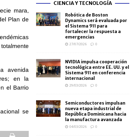
CIENCIA Y TECNOLOGÍA
ecie mara,
Robótica de Boston
del Plan de
Dynamics será evaluada por
el Sistema 911 para
fortalecer la respuesta a
 endémicas
emergencias
27/07/2026
0
 totalmente
NVIDIA impulsa cooperación
tecnológica entre EE. UU. y el
la avenida
Sistema 911 en conferencia
res; en la
internacional
29/03/2026
0
 el Barrio
Semiconductores impulsan
nueva etapa industrial de
Nacional se
República Dominicana hacia
la manufactura avanzada
04/03/2026
0