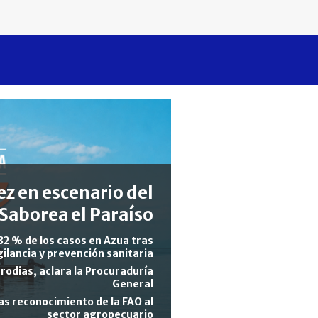
z en escenario del
Saborea el Paraíso
82 % de los casos en Azua tras
gilancia y prevención sanitaria
rodias, aclara la Procuraduría
General
s reconocimiento de la FAO al
sector agropecuario