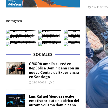
[ 06/08/2026 ]
Becas internacionales benefician a 
12/11/2025
extranjero
NACIONALES
Instagram
[ 05/08/2026 ]
Meta RD 2036 reúne a Gobierno, unive
nacional
NACIONALES
[ 05/08/2026 ]
Lactancia materna fortalece la salu
[ 05/08/2026 ]
TRAE incorpora 29 autobuses para am
SOCIALES
NACIONALES
OMODA amplía su red en
[ 05/08/2026 ]
Santo Domingo celebra 528 años con
República Dominicana con un
NACIONALES
nuevo Centro de Experiencia
en Santiago
28/07/2026
0
Luis Rafael Méndez recibe
emotivo tributo histórico del
automovilismo dominicano