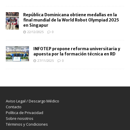
República Dominicana obtiene medallas en la
final mundial de la World Robot Olympiad 2025
en Singapur
22/12/2025
0
INFOTEP propone reforma universitaria y
apuesta por la formación técnica en RD
27/11/2025
0
Aviso Legal / Descargo Médico
Contacto
Política de Privacidad
Sobre nosotros
Términos y Condiciones