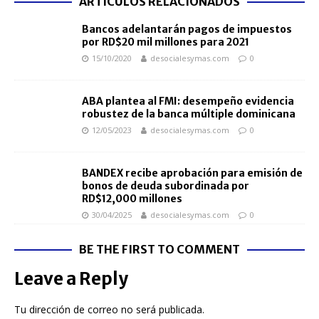
ARTÍCULOS RELACIONADOS
Bancos adelantarán pagos de impuestos
por RD$20 mil millones para 2021
15/10/2020
desocialesymas.com
0
ABA plantea al FMI: desempeño evidencia
robustez de la banca múltiple dominicana
12/05/2023
desocialesymas.com
0
BANDEX recibe aprobación para emisión de
bonos de deuda subordinada por
RD$12,000 millones
30/04/2025
desocialesymas.com
0
BE THE FIRST TO COMMENT
Leave a Reply
Tu dirección de correo no será publicada.