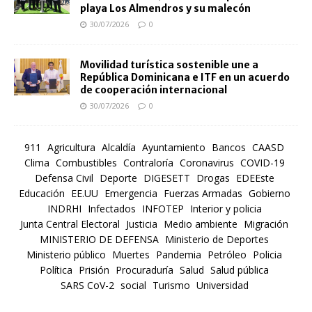
playa Los Almendros y su malecón
30/07/2026
0
Movilidad turística sostenible une a
República Dominicana e ITF en un acuerdo
de cooperación internacional
30/07/2026
0
911
Agricultura
Alcaldía
Ayuntamiento
Bancos
CAASD
Clima
Combustibles
Contraloría
Coronavirus
COVID-19
Defensa Civil
Deporte
DIGESETT
Drogas
EDEEste
Educación
EE.UU
Emergencia
Fuerzas Armadas
Gobierno
INDRHI
Infectados
INFOTEP
Interior y policia
Junta Central Electoral
Justicia
Medio ambiente
Migración
MINISTERIO DE DEFENSA
Ministerio de Deportes
Ministerio público
Muertes
Pandemia
Petróleo
Policia
Política
Prisión
Procuraduría
Salud
Salud pública
SARS CoV-2
social
Turismo
Universidad