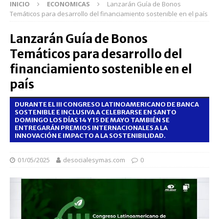
INICIO
ECONOMICAS
Lanzarán Guía de Bonos
Temáticos para desarrollo del financiamiento sostenible en el país
Lanzarán Guía de Bonos
Temáticos para desarrollo del
financiamiento sostenible en el
país
DURANTE EL III CONGRESO LATINOAMERICANO DE BANCA
SOSTENIBLE E INCLUSIVA A CELEBRARSE EN SANTO
DOMINGO LOS DÍAS 14 Y 15 DE MAYO TAMBIÉN SE
ENTREGARÁN PREMIOS INTERNACIONALES A LA
INNOVACIÓN E IMPACTO A LA SOSTENIBILIDAD.
01/05/2025
desocialesymas.com
0