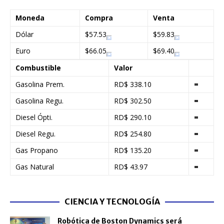
Moneda
Compra
Venta
Dólar
$57.53
$59.83
Euro
$66.05
$69.40
Combustible
Valor
Gasolina Prem.
RD$ 338.10
=
Gasolina Regu.
RD$ 302.50
=
Diesel Ópti.
RD$ 290.10
=
Diesel Regu.
RD$ 254.80
=
Gas Propano
RD$ 135.20
=
Gas Natural
RD$ 43.97
=
CIENCIA Y TECNOLOGÍA
Robótica de Boston Dynamics será