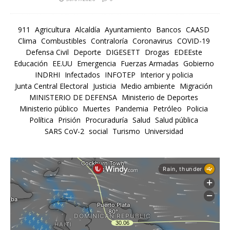
911
Agricultura
Alcaldía
Ayuntamiento
Bancos
CAASD
Clima
Combustibles
Contraloría
Coronavirus
COVID-19
Defensa Civil
Deporte
DIGESETT
Drogas
EDEEste
Educación
EE.UU
Emergencia
Fuerzas Armadas
Gobierno
INDRHI
Infectados
INFOTEP
Interior y policia
Junta Central Electoral
Justicia
Medio ambiente
Migración
MINISTERIO DE DEFENSA
Ministerio de Deportes
Ministerio público
Muertes
Pandemia
Petróleo
Policia
Política
Prisión
Procuraduría
Salud
Salud pública
SARS CoV-2
social
Turismo
Universidad