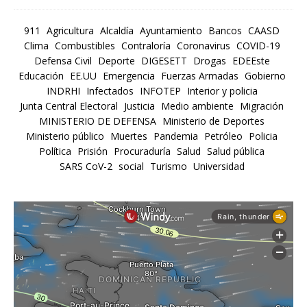
911
Agricultura
Alcaldía
Ayuntamiento
Bancos
CAASD
Clima
Combustibles
Contraloría
Coronavirus
COVID-19
Defensa Civil
Deporte
DIGESETT
Drogas
EDEEste
Educación
EE.UU
Emergencia
Fuerzas Armadas
Gobierno
INDRHI
Infectados
INFOTEP
Interior y policia
Junta Central Electoral
Justicia
Medio ambiente
Migración
MINISTERIO DE DEFENSA
Ministerio de Deportes
Ministerio público
Muertes
Pandemia
Petróleo
Policia
Política
Prisión
Procuraduría
Salud
Salud pública
SARS CoV-2
social
Turismo
Universidad