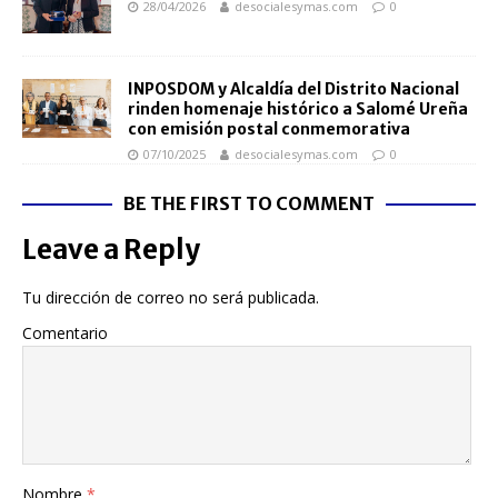
28/04/2026
desocialesymas.com
0
INPOSDOM y Alcaldía del Distrito Nacional
rinden homenaje histórico a Salomé Ureña
con emisión postal conmemorativa
07/10/2025
desocialesymas.com
0
BE THE FIRST TO COMMENT
Leave a Reply
Tu dirección de correo no será publicada.
Comentario
Nombre
*