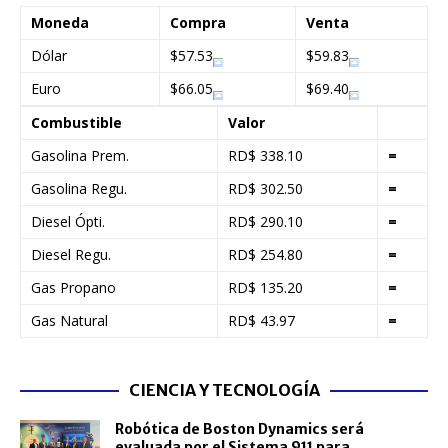
Moneda
Compra
Venta
Dólar
$57.53
$59.83
Euro
$66.05
$69.40
Combustible
Valor
Gasolina Prem.
RD$ 338.10
=
Gasolina Regu.
RD$ 302.50
=
Diesel Ópti.
RD$ 290.10
=
Diesel Regu.
RD$ 254.80
=
Gas Propano
RD$ 135.20
=
Gas Natural
RD$ 43.97
=
CIENCIA Y TECNOLOGÍA
Robótica de Boston Dynamics será
evaluada por el Sistema 911 para