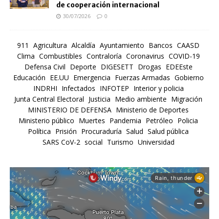
de cooperación internacional
30/07/2026
0
911
Agricultura
Alcaldía
Ayuntamiento
Bancos
CAASD
Clima
Combustibles
Contraloría
Coronavirus
COVID-19
Defensa Civil
Deporte
DIGESETT
Drogas
EDEEste
Educación
EE.UU
Emergencia
Fuerzas Armadas
Gobierno
INDRHI
Infectados
INFOTEP
Interior y policia
Junta Central Electoral
Justicia
Medio ambiente
Migración
MINISTERIO DE DEFENSA
Ministerio de Deportes
Ministerio público
Muertes
Pandemia
Petróleo
Policia
Política
Prisión
Procuraduría
Salud
Salud pública
SARS CoV-2
social
Turismo
Universidad