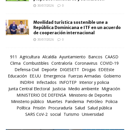
30/07/2026
0
Movilidad turística sostenible une a
República Dominicana e ITF en un acuerdo
de cooperación internacional
30/07/2026
0
911
Agricultura
Alcaldía
Ayuntamiento
Bancos
CAASD
Clima
Combustibles
Contraloría
Coronavirus
COVID-19
Defensa Civil
Deporte
DIGESETT
Drogas
EDEEste
Educación
EE.UU
Emergencia
Fuerzas Armadas
Gobierno
INDRHI
Infectados
INFOTEP
Interior y policia
Junta Central Electoral
Justicia
Medio ambiente
Migración
MINISTERIO DE DEFENSA
Ministerio de Deportes
Ministerio público
Muertes
Pandemia
Petróleo
Policia
Política
Prisión
Procuraduría
Salud
Salud pública
SARS CoV-2
social
Turismo
Universidad