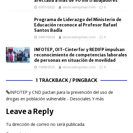
afectaba a más de 90 mil trabajadores
03/01/2022
desocialesymas.com
0
Programa de Liderazgo del Ministerio de
Educación reconoce al Profesor Rafael
Santos Badía
24/07/2024
desocialesymas.com
0
INFOTEP, OIT-Cinterfor y REDIFP impulsan
reconocimiento de competencias laborales
de personas en situación de movilidad
15/08/2025
desocialesymas.com
0
1 TRACKBACK / PINGBACK
INFOTEP y CND pactan para la prevención del uso de
drogas en población vulnerable - Desociales Y más
Leave a Reply
Tu dirección de correo no será publicada.