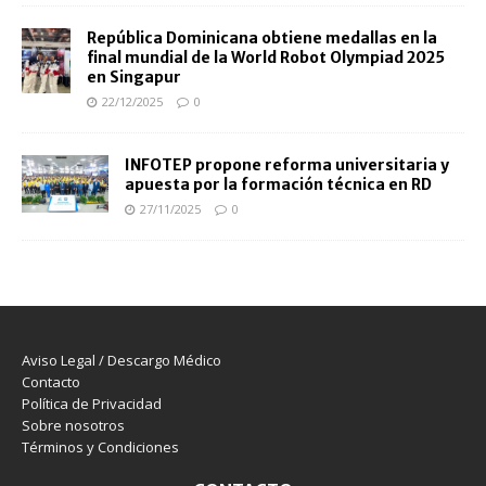
República Dominicana obtiene medallas en la
final mundial de la World Robot Olympiad 2025
en Singapur
22/12/2025
0
INFOTEP propone reforma universitaria y
apuesta por la formación técnica en RD
27/11/2025
0
Aviso Legal / Descargo Médico
Contacto
Política de Privacidad
Sobre nosotros
Términos y Condiciones