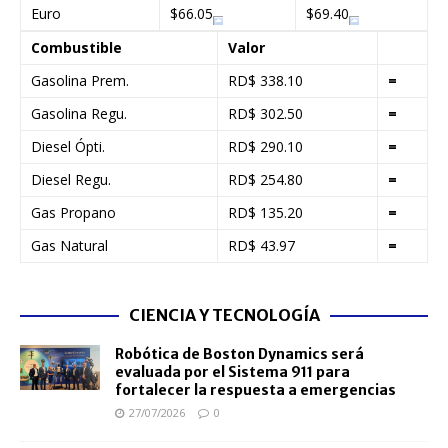
Euro
$66.05
$69.40
Combustible
Valor
Gasolina Prem.
RD$ 338.10
=
Gasolina Regu.
RD$ 302.50
=
Diesel Ópti.
RD$ 290.10
=
Diesel Regu.
RD$ 254.80
=
Gas Propano
RD$ 135.20
=
Gas Natural
RD$ 43.97
=
CIENCIA Y TECNOLOGÍA
Robótica de Boston Dynamics será
evaluada por el Sistema 911 para
fortalecer la respuesta a emergencias
27/07/2026
0