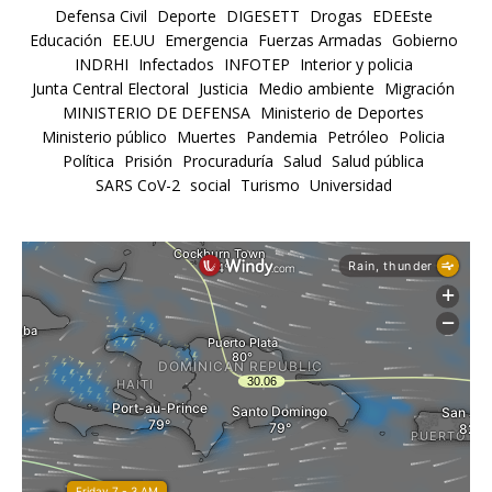
Defensa Civil
Deporte
DIGESETT
Drogas
EDEEste
Educación
EE.UU
Emergencia
Fuerzas Armadas
Gobierno
INDRHI
Infectados
INFOTEP
Interior y policia
Junta Central Electoral
Justicia
Medio ambiente
Migración
MINISTERIO DE DEFENSA
Ministerio de Deportes
Ministerio público
Muertes
Pandemia
Petróleo
Policia
Política
Prisión
Procuraduría
Salud
Salud pública
SARS CoV-2
social
Turismo
Universidad