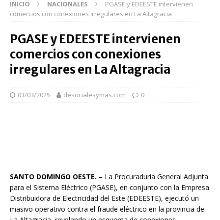
INICIO
NACIONALES
PGASE y EDEESTE intervienen
comercios con conexiones irregulares en La Altagracia
PGASE y EDEESTE intervienen
comercios con conexiones
irregulares en La Altagracia
03/03/2025
desocialesymas.com
0
SANTO DOMINGO OESTE. –
La Procuraduría General Adjunta
para el Sistema Eléctrico (PGASE), en conjunto con la Empresa
Distribuidora de Electricidad del Este (EDEESTE), ejecutó un
masivo operativo contra el fraude eléctrico en la provincia de
La Altagracia, revelando un esquema de conexiones