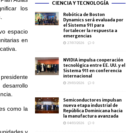
CIENCIA Y TECNOLOGÍA
ificar los
Robótica de Boston
.
Dynamics será evaluada por
el Sistema 911 para
fortalecer la respuesta a
evo espacio
emergencias
nitarias en
27/07/2026
0
ativa.
NVIDIA impulsa cooperación
tecnológica entre EE. UU. y el
Sistema 911 en conferencia
internacional
 presidente
29/03/2026
0
desarrollo
ncia.
Semiconductores impulsan
nueva etapa industrial de
res como la
República Dominicana hacia
la manufactura avanzada
04/03/2026
0
tunidades y