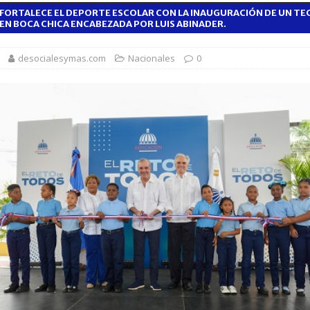
FORTALECE EL DEPORTE ESCOLAR CON LA INAUGURACIÓN DE UN T
1,500 jóvenes dominicanos para estudiar maestrías y doctorados en el
EN BOCA CHICA ENCABEZADA POR LUIS ABINADER.
desocialesymas.com
Nacionales
0
rsidades y sector privado para definir la estrategia de desarrollo
d del bebé y la madre, destaca Hospiten Santo Domingo
SALUD
pliar el transporte escolar antes del inicio del año lectivo 2026-2027