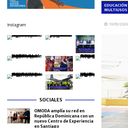
EDUCACIÓN 
[ 06/08/2026 ]
Becas internacionales benefician a 
MULTIUSOS 
extranjero
NACIONALES
10/05/2026
Instagram
[ 05/08/2026 ]
Meta RD 2036 reúne a Gobierno, unive
nacional
NACIONALES
[ 05/08/2026 ]
Lactancia materna fortalece la salu
[ 05/08/2026 ]
TRAE incorpora 29 autobuses para am
NACIONALES
SOCIALES
OMODA amplía su red en
República Dominicana con un
nuevo Centro de Experiencia
en Santiago