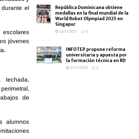
 durante el
República Dominicana obtiene
medallas en la final mundial de la
World Robot Olympiad 2025 en
Singapur
s escolares
22/12/2025
0
los jóvenes
INFOTEP propone reforma
ia.
universitaria y apuesta por
la formación técnica en RD
27/11/2025
0
a techada,
erimetral,
rabajos de
os alumnos
limitaciones