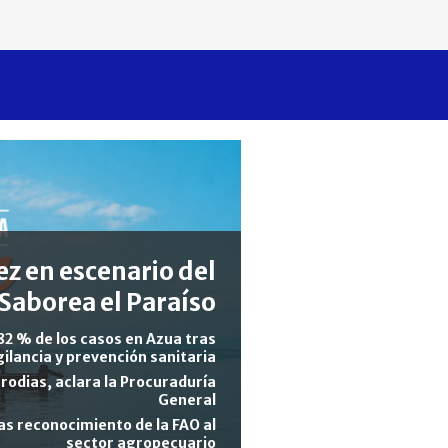
z en escenario del
Saborea el Paraíso
82 % de los casos en Azua tras
gilancia y prevención sanitaria
rodias, aclara la Procuraduría
General
s reconocimiento de la FAO al
sector agropecuario