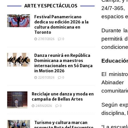
ARTE Y ESPECTÁCULOS
24/7-365,
espacios e
Festival Panamericano
dedica su edición 2026 a la
cultura dominicana en
Durante la
Toronto
permitirá 
27/07/2026
0
condicion
Danza reunirá en República
Educación 
Dominicana a maestros
internacionales en Só Dança
in Motion 2026
El minist
22/07/2026
0
Abinader 
comunitari
Reciclaje une danza y moda en
campaña de Bellas Artes
Según expl
24/06/2026
0
disciplina,
Turismo y cultura marcan
“La escuel
proyecto Ruta del Encuentro