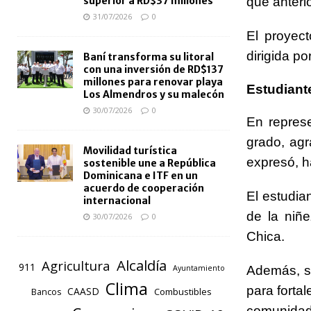
que anteri
superior a RD$37 millones
31/07/2026
0
El proyec
dirigida po
Baní transforma su litoral
con una inversión de RD$137
millones para renovar playa
Estudiant
Los Almendros y su malecón
30/07/2026
0
En repres
grado, agr
Movilidad turística
expresó, h
sostenible une a República
Dominicana e ITF en un
acuerdo de cooperación
El estudia
internacional
de la niñ
30/07/2026
0
Chica.
Alcaldía
Agricultura
911
Además, s
Ayuntamiento
Clima
para fortal
CAASD
Combustibles
Bancos
comunidad