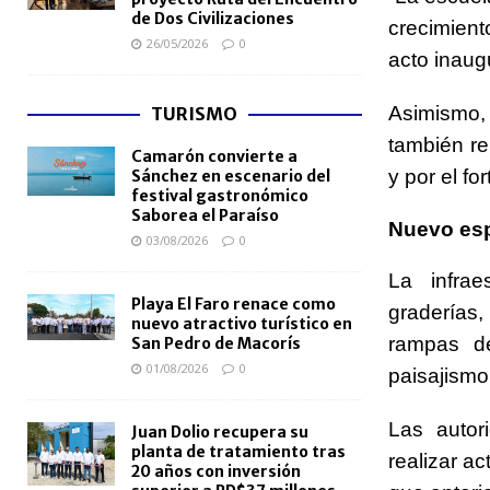
de Dos Civilizaciones
crecimient
26/05/2026
0
acto inaugu
Asimismo,
TURISMO
también re
Camarón convierte a
y por el fo
Sánchez en escenario del
festival gastronómico
Saborea el Paraíso
Nuevo esp
03/08/2026
0
La infrae
Playa El Faro renace como
graderías
nuevo atractivo turístico en
rampas d
San Pedro de Macorís
01/08/2026
0
paisajismo 
Las autor
Juan Dolio recupera su
planta de tratamiento tras
realizar ac
20 años con inversión