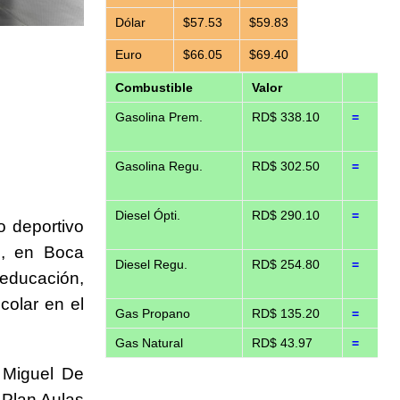
Dólar
$57.53
$59.83
Euro
$66.05
$69.40
Combustible
Valor
Gasolina Prem.
RD$ 338.10
=
Gasolina Regu.
RD$ 302.50
=
Diesel Ópti.
RD$ 290.10
=
o deportivo
a
, en
Boca
Diesel Regu.
RD$ 254.80
=
a educación,
colar en el
Gas Propano
RD$ 135.20
=
Gas Natural
RD$ 43.97
=
 Miguel De
 Plan Aulas