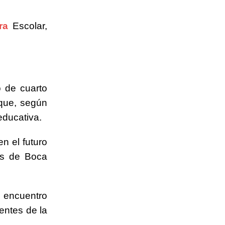
ra
Escolar,
o de cuarto
 que, según
educativa.
n el futuro
es de Boca
 encuentro
dentes de la