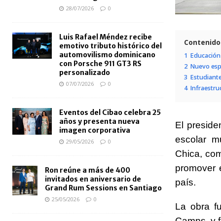
28/07/2026
0
Luis Rafael Méndez recibe
Contenido
emotivo tributo histórico del
automovilismo dominicano
1
Educación 
con Porsche 911 GT3 RS
2
Nuevo espa
personalizado
3
Estudiante
07/07/2026
0
4
Infraestru
Eventos del Cibao celebra 25
años y presenta nueva
El presid
imagen corporativa
escolar m
29/05/2026
0
Chica
, com
promover e
Ron reúne a más de 400
invitados en aniversario de
país.
Grand Rum Sessions en Santiago
25/05/2026
0
La obra f
Camps
, y