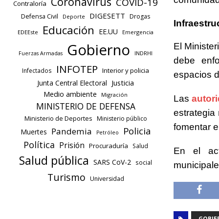
Coronavirus
COVID-19
Contraloría
DIGESETT
Defensa Civil
Drogas
Deporte
Infraestru
Educación
EE.UU
EDEEste
Emergencia
Gobierno
El Ministe
INDRHI
Fuerzas Armadas
debe enfo
INFOTEP
Interior y policia
Infectados
espacios di
Justicia
Junta Central Electoral
Medio ambiente
Migración
Las
autor
MINISTERIO DE DEFENSA
estrategia
Ministerio de Deportes
Ministerio público
fomentar el
Policia
Pandemia
Muertes
Petróleo
Política
Prisión
Procuraduría
Salud
En el act
Salud pública
SARS CoV-2
social
municipale
Turismo
Universidad
GOBIE